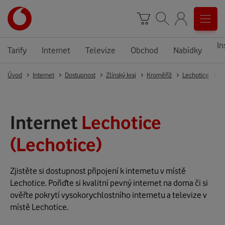
In
Tarify
Internet
Televize
Obchod
Nabídky
Úvod
Internet
Dostupnost
Zlínský kraj
Kroměříž
Lechotice
L
Internet
Lechotice
(Lechotice)
Zjistěte si dostupnost připojení k internetu v místě
Lechotice. Pořiďte si kvalitní pevný internet na doma či si
ověřte pokrytí vysokorychlostního internetu a televize v
místě Lechotice.