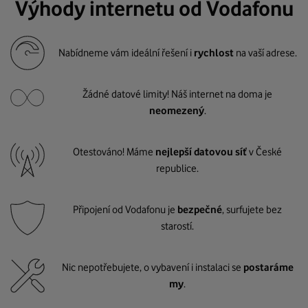
Výhody internetu od Vodafonu
Nabídneme vám ideální řešení i
rychlost
na vaší adrese.
Žádné datové limity! Náš internet na doma je
neomezený
.
Otestováno! Máme
nejlepší datovou síť
v České
republice.
Připojení od Vodafonu je
bezpečné
, surfujete bez
starostí.
Nic nepotřebujete, o vybavení i instalaci se
postaráme
my
.