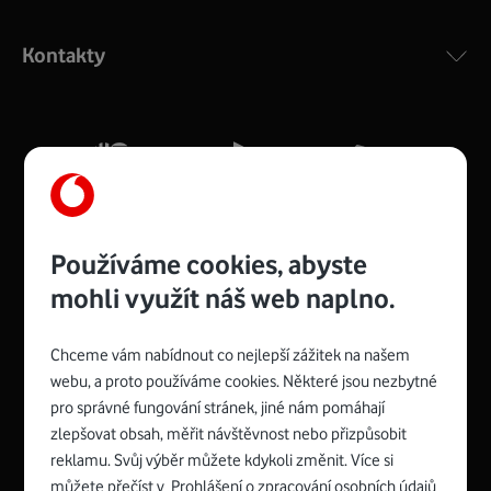
Výkonný bezdrátový modem s Wi-Fi standardem 802.11
ac a pokrytím ve dvou pásmech 2,4 i 5 GHz, který zajistí
Kontakty
silný signál pro celou domácnost. Kompaktní rozměry 21
x 16 x 4 cm, 4 Gigabitové LAN porty a rychlost až 500
Mb/s.
Více o COMPAL CH7465VF
Používáme cookies, abyste
mohli využít náš web naplno.
Chceme vám nabídnout co nejlepší zážitek na našem
Spojte se s Vodafonem
webu, a proto používáme cookies. Některé jsou nezbytné
pro správné fungování stránek, jiné nám pomáhají
Zyxel VMG8623-T50B
:
zlepšovat obsah, měřit návštěvnost nebo přizpůsobit
Rozměry modemu jsou 16 x 22 x 7,5 cm (včetně stojánku)
reklamu. Svůj výběr můžete kdykoli změnit. Více si
a nabízí 4 gigabitové LAN porty a bezdrátové připojení Wi-
můžete přečíst v
Prohlášení o zpracování osobních údajů