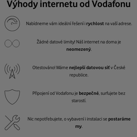
Výhody internetu od Vodafonu
Nabídneme vám ideální řešení i
rychlost
na vaší adrese.
Žádné datové limity! Náš internet na doma je
neomezený
.
Otestováno! Máme
nejlepší datovou síť
v České
republice.
Připojení od Vodafonu je
bezpečné
, surfujete bez
starostí.
Nic nepotřebujete, o vybavení i instalaci se
postaráme
my
.