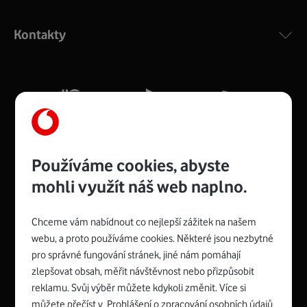
Výkonný bezdrátový modem s Wi-Fi standardem 802.11
ac a pokrytím ve dvou pásmech 2,4 i 5 GHz, který zajistí
Kontakty
silný signál pro celou domácnost. Kompaktní rozměry 21
x 16 x 4 cm, 4 Gigabitové LAN porty a rychlost až 500
Mb/s.
Více o COMPAL CH7465VF
Používáme cookies, abyste
mohli využít náš web naplno.
Chceme vám nabídnout co nejlepší zážitek na našem
Spojte se s Vodafonem
webu, a proto používáme cookies. Některé jsou nezbytné
pro správné fungování stránek, jiné nám pomáhají
Zyxel VMG8623-T50B
:
zlepšovat obsah, měřit návštěvnost nebo přizpůsobit
Rozměry modemu jsou 16 x 22 x 7,5 cm (včetně stojánku)
reklamu. Svůj výběr můžete kdykoli změnit. Více si
a nabízí 4 gigabitové LAN porty a bezdrátové připojení Wi-
můžete přečíst v
Prohlášení o zpracování osobních údajů