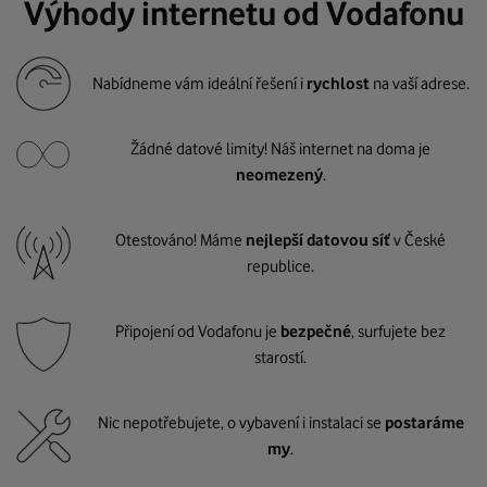
Výhody internetu od Vodafonu
Nabídneme vám ideální řešení i
rychlost
na vaší adrese.
Žádné datové limity! Náš internet na doma je
neomezený
.
Otestováno! Máme
nejlepší datovou síť
v České
republice.
Připojení od Vodafonu je
bezpečné
, surfujete bez
starostí.
Nic nepotřebujete, o vybavení i instalaci se
postaráme
my
.