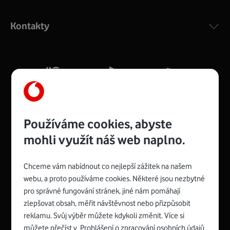
Výkonný bezdrátový modem s Wi-Fi standardem 802.11
ac a pokrytím ve dvou pásmech 2,4 i 5 GHz, který zajistí
Kontakty
silný signál pro celou domácnost. Kompaktní rozměry 21
x 16 x 4 cm, 4 Gigabitové LAN porty a rychlost až 500
Mb/s.
Více o COMPAL CH7465VF
Používáme cookies, abyste
mohli využít náš web naplno.
Chceme vám nabídnout co nejlepší zážitek na našem
Spojte se s Vodafonem
webu, a proto používáme cookies. Některé jsou nezbytné
pro správné fungování stránek, jiné nám pomáhají
Zyxel VMG8623-T50B
:
zlepšovat obsah, měřit návštěvnost nebo přizpůsobit
Rozměry modemu jsou 16 x 22 x 7,5 cm (včetně stojánku)
reklamu. Svůj výběr můžete kdykoli změnit. Více si
a nabízí 4 gigabitové LAN porty a bezdrátové připojení Wi-
můžete přečíst v
Prohlášení o zpracování osobních údajů