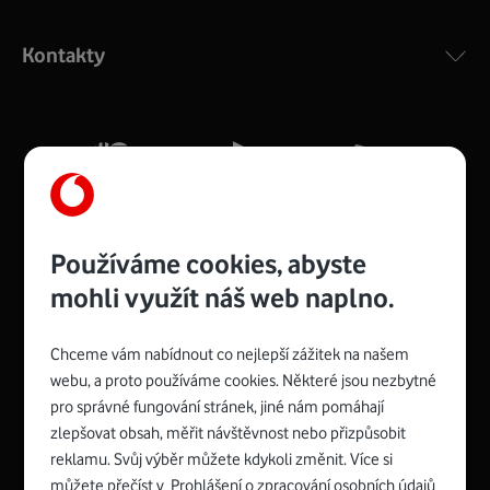
Výkonný bezdrátový modem s Wi-Fi standardem 802.11
ac a pokrytím ve dvou pásmech 2,4 i 5 GHz, který zajistí
Kontakty
silný signál pro celou domácnost. Kompaktní rozměry 21
x 16 x 4 cm, 4 Gigabitové LAN porty a rychlost až 500
Mb/s.
Více o COMPAL CH7465VF
Používáme cookies, abyste
mohli využít náš web naplno.
Chceme vám nabídnout co nejlepší zážitek na našem
Spojte se s Vodafonem
webu, a proto používáme cookies. Některé jsou nezbytné
pro správné fungování stránek, jiné nám pomáhají
Zyxel VMG8623-T50B
:
zlepšovat obsah, měřit návštěvnost nebo přizpůsobit
Rozměry modemu jsou 16 x 22 x 7,5 cm (včetně stojánku)
reklamu. Svůj výběr můžete kdykoli změnit. Více si
a nabízí 4 gigabitové LAN porty a bezdrátové připojení Wi-
můžete přečíst v
Prohlášení o zpracování osobních údajů