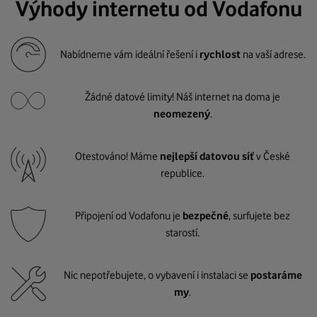
Výhody internetu od Vodafonu
Nabídneme vám ideální řešení i
rychlost
na vaší adrese.
Žádné datové limity! Náš internet na doma je
neomezený
.
Otestováno! Máme
nejlepší datovou síť
v České
republice.
Připojení od Vodafonu je
bezpečné
, surfujete bez
starostí.
Nic nepotřebujete, o vybavení i instalaci se
postaráme
my
.