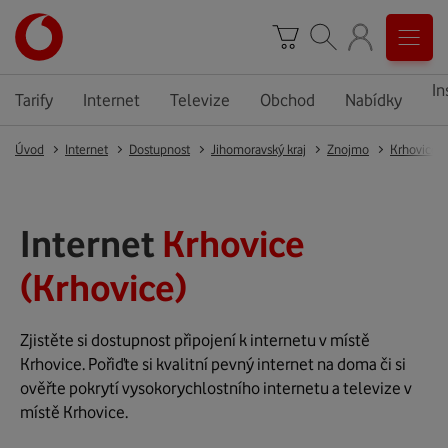
In
Tarify
Internet
Televize
Obchod
Nabídky
Úvod
Internet
Dostupnost
Jihomoravský kraj
Znojmo
Krhovice
Internet
Krhovice
(Krhovice)
Zjistěte si dostupnost připojení k internetu v místě
Krhovice. Pořiďte si kvalitní pevný internet na doma či si
ověřte pokrytí vysokorychlostního internetu a televize v
místě Krhovice.