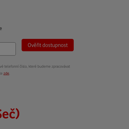
e
Ověřit dostupnost
vé telefonní číslo, které budeme zpracovávat
ete
zde
.
Seč)