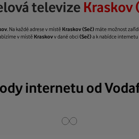
lová televize
Kraskov 
kov
. Na každé adrese v místě
Kraskov
(Seč)
máte možnost zařídit
nabízíme v místě
Kraskov
v dané obci
(Seč)
a k nabídce internetu
ody internetu od Voda