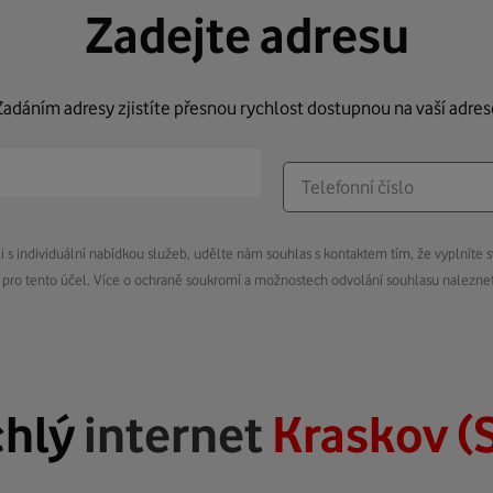
Zadejte adresu
Zadáním adresy zjistíte přesnou rychlost dostupnou na vaší adres
s individuální nabídkou služeb, udělte nám souhlas s kontaktem tím, že vyplníte s
pro tento účel. Více o ochraně soukromí a možnostech odvolání souhlasu nalezn
chlý
internet
Kraskov (