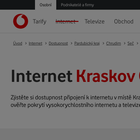
Osobní
Podnikatelé a firmy
Tarify
Internet
Televize
Obchod
Úvod
Internet
Dostupnost
Pardubický kraj
Chrudim
Seč
Internet
Kraskov 
Zjistěte si dostupnost připojení k internetu v místě Kra
ověřte pokrytí vysokorychlostního internetu a televiz