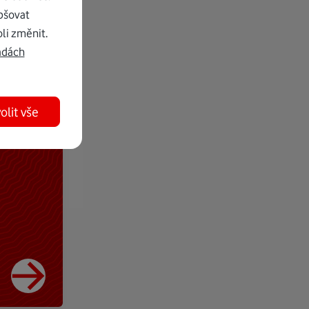
pšovat
li změnit.
adách
olit vše