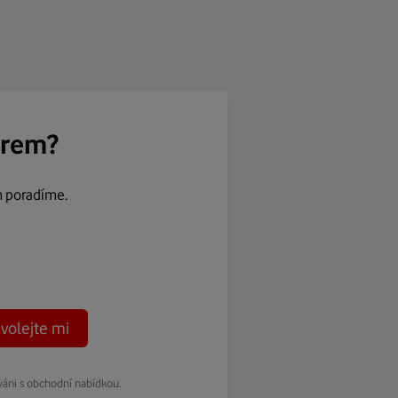
ěrem?
m poradíme.
volejte mi
váni s obchodní nabídkou.