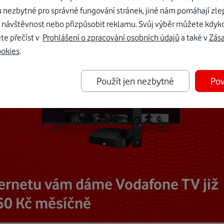
u nezbytné pro správné fungování stránek, jiné nám pomáhají zle
 návštěvnost nebo přizpůsobit reklamu. Svůj výběr můžete kdyko
te přečíst v
Prohlášení o zpracování osobních údajů
a také v
Zás
ookies
.
Použít jen nezbytné
Pov
ternetu vám dáme Vodafone TV již
50 Kč měsíčně