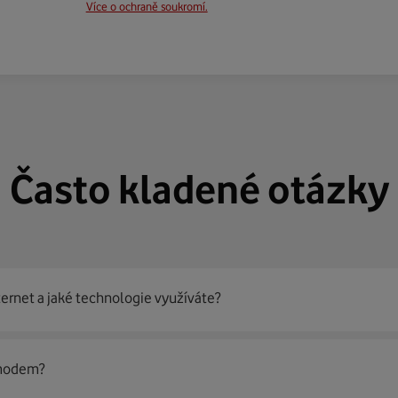
Více o ochraně soukromí.
Často kladené otázky
ternet a jaké technologie využíváte?
out
99 % českých domácností
prostřednictvím několika technol
 modem?
jít nejoptimálnější řešení na vaší adrese.