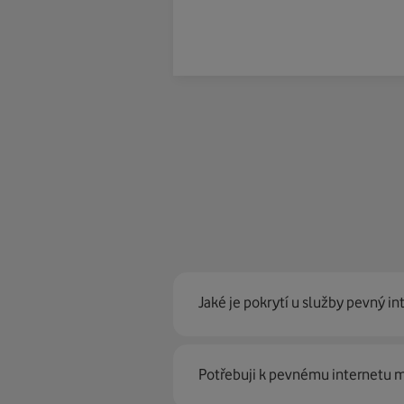
Jaké je pokrytí u služby pevný in
Pevný internet můžeme nabídn
Potřebuji k pevnému internetu
optické sítě. Díky tomu umíme na