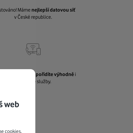
stováno! Máme
nejlepší datovou síť
v České republice.
vnému internetu
pořídíte výhodně
i
další naše služby.
š web
e cookies.