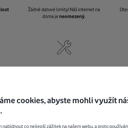
lost
Žádné datové limity! Náš internet na
Ote
doma je
neomezený
.
né
,
Nic nepotřebujete, o vybavení i instalaci
K pe
se
postaráme my
.
áme cookies, abyste mohli využít ná
.
Mohlo by vás zajímat
nabídnout co nejlepší zážitek na našem webu, a proto používám