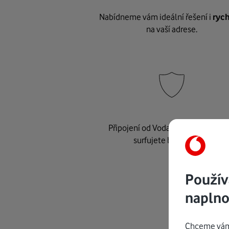
Nabídneme vám ideální řešení i
rych
na vaší adrese.
Připojení od Vodafonu je
bezpeč
surfujete bez starostí.
Použív
naplno
Chceme vám 