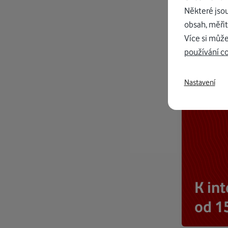
Některé jso
obsah, měřit
Více si může
používání c
Nastavení
K in
od 1