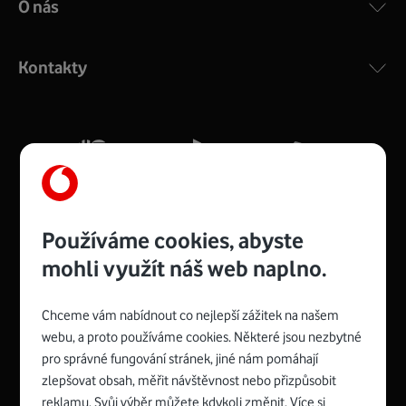
O nás
COMPAL CH7465VF
:
Výkonný bezdrátový modem s Wi-Fi standardem 802.11
ac a pokrytím ve dvou pásmech 2,4 i 5 GHz, který zajistí
Kontakty
silný signál pro celou domácnost. Kompaktní rozměry 21
x 16 x 4 cm, 4 Gigabitové LAN porty a rychlost až 500
Mb/s.
Více o COMPAL CH7465VF
Používáme cookies, abyste
mohli využít náš web naplno.
Chceme vám nabídnout co nejlepší zážitek na našem
Spojte se s Vodafonem
webu, a proto používáme cookies. Některé jsou nezbytné
pro správné fungování stránek, jiné nám pomáhají
Zyxel VMG8623-T50B
:
zlepšovat obsah, měřit návštěvnost nebo přizpůsobit
Rozměry modemu jsou 16 x 22 x 7,5 cm (včetně stojánku)
reklamu. Svůj výběr můžete kdykoli změnit. Více si