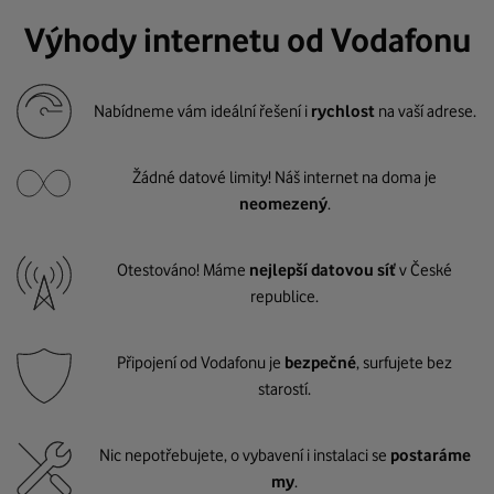
Výhody internetu od Vodafonu
Nabídneme vám ideální řešení i
rychlost
na vaší adrese.
Žádné datové limity! Náš internet na doma je
neomezený
.
Otestováno! Máme
nejlepší datovou síť
v České
republice.
Připojení od Vodafonu je
bezpečné
, surfujete bez
starostí.
Nic nepotřebujete, o vybavení i instalaci se
postaráme
my
.