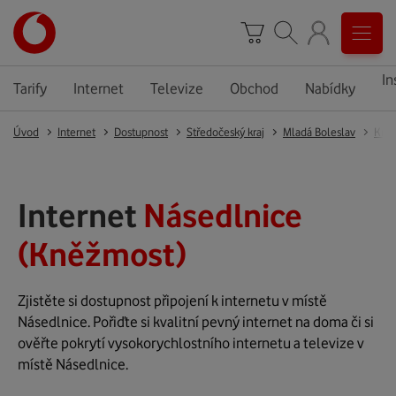
In
Tarify
Internet
Televize
Obchod
Nabídky
Úvod
Internet
Dostupnost
Středočeský kraj
Mladá Boleslav
Kně
Internet
Násedlnice
(Kněžmost)
Zjistěte si dostupnost připojení k internetu v místě
Násedlnice. Pořiďte si kvalitní pevný internet na doma či si
ověřte pokrytí vysokorychlostního internetu a televize v
místě Násedlnice.