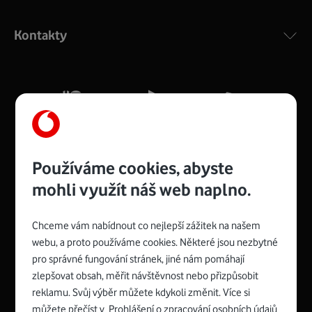
Výkonný bezdrátový modem s Wi-Fi standardem 802.11
ac a pokrytím ve dvou pásmech 2,4 i 5 GHz, který zajistí
Kontakty
silný signál pro celou domácnost. Kompaktní rozměry 21
x 16 x 4 cm, 4 Gigabitové LAN porty a rychlost až 500
Mb/s.
Více o COMPAL CH7465VF
Používáme cookies, abyste
mohli využít náš web naplno.
Chceme vám nabídnout co nejlepší zážitek na našem
Spojte se s Vodafonem
webu, a proto používáme cookies. Některé jsou nezbytné
pro správné fungování stránek, jiné nám pomáhají
Zyxel VMG8623-T50B
:
zlepšovat obsah, měřit návštěvnost nebo přizpůsobit
Rozměry modemu jsou 16 x 22 x 7,5 cm (včetně stojánku)
reklamu. Svůj výběr můžete kdykoli změnit. Více si
a nabízí 4 gigabitové LAN porty a bezdrátové připojení Wi-
můžete přečíst v
Prohlášení o zpracování osobních údajů