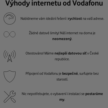
Výhody internetu od Vodafonu
Nabídneme vám ideální řešení i
rychlost
na vaší adrese.
Žádné datové limity! Náš internet na doma je
neomezený
.
Otestováno! Máme
nejlepší datovou síť
v České
republice.
Připojení od Vodafonu je
bezpečné
, surfujete bez
starostí.
Nic nepotřebujete, o vybavení i instalaci se
postaráme
my
.