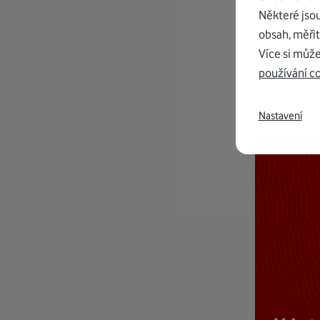
Některé jso
obsah, měřit
Více si může
používání c
Nastavení