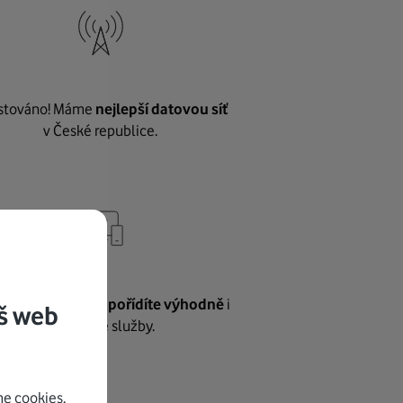
stováno! Máme
nejlepší datovou síť
v České republice.
vnému internetu
pořídíte výhodně
i
š web
další naše služby.
e cookies.