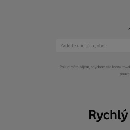
Pokud máte zájem, abychom vás kontaktovali 
pouze 
Rychl