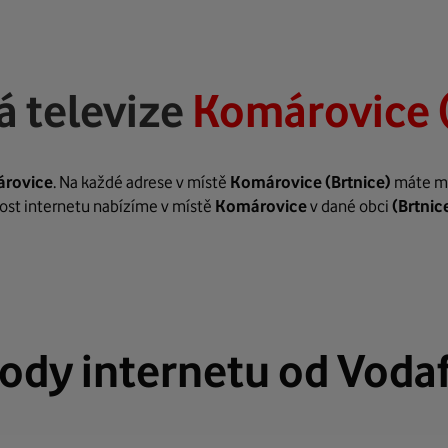
á televize
Komárovice (
rovice
. Na každé adrese v místě
Komárovice
(Brtnice)
máte mož
hlost internetu nabízíme v místě
Komárovice
v dané obci
(Brtnic
ody internetu od Voda