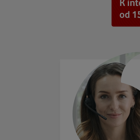
K in
od 1