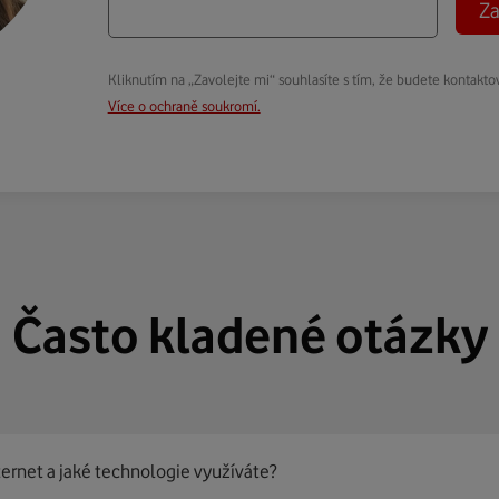
Za
Kliknutím na „Zavolejte mi“ souhlasíte s tím, že budete kontakto
Více o ochraně soukromí.
Často kladené otázky
ternet a jaké technologie využíváte?