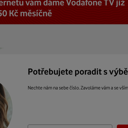
ternetu vám dáme Vodafone TV již
50 Kč měsíčně
Potřebujete poradit s výb
Nechte nám na sebe číslo. Zavoláme vám a se vší