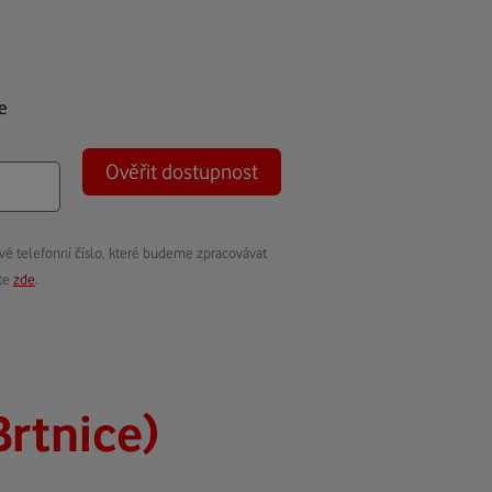
e
Ověřit dostupnost
vé telefonní číslo, které budeme zpracovávat
ete
zde
.
rtnice)