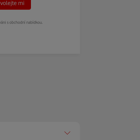
volejte mi
váni s obchodní nabídkou.