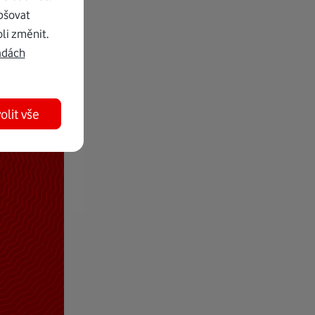
pšovat
li změnit.
adách
olit vše