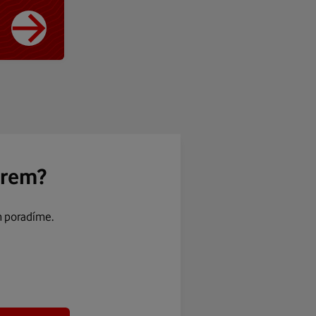
ěrem?
m poradíme.