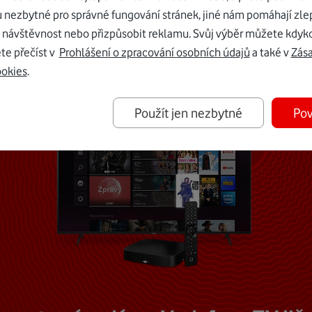
u nezbytné pro správné fungování stránek, jiné nám pomáhají zle
Mohlo by vás zajímat
 návštěvnost nebo přizpůsobit reklamu. Svůj výběr můžete kdyko
te přečíst v
Prohlášení o zpracování osobních údajů
a také v
Zás
ookies
.
Použít jen nezbytné
Pov