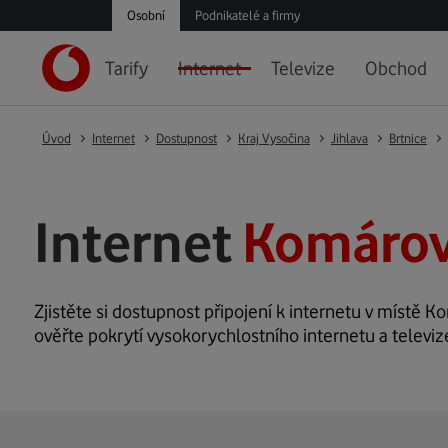
Osobní
Podnikatelé a firmy
Tarify
Internet
Televize
Obchod
Úvod
Internet
Dostupnost
Kraj Vysočina
Jihlava
Brtnice
Internet
Komárovi
Zjistěte si dostupnost připojení k internetu v místě Ko
ověřte pokrytí vysokorychlostního internetu a televi