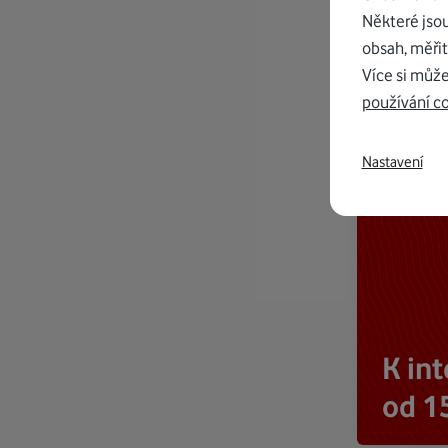
Některé jso
obsah, měřit
Více si může
používání c
Nastavení
K in
od 1