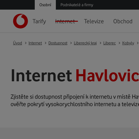
Osobní
Podnikatelé a firmy
Tarify
Internet
Televize
Obchod
Úvod
Internet
Dostupnost
Liberecký kraj
Liberec
Kobyly
Internet
Havlovic
Zjistěte si dostupnost připojení k internetu v místě Hav
ověřte pokrytí vysokorychlostního internetu a televiz