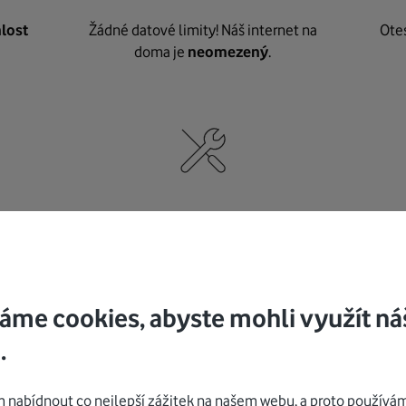
lost
Žádné datové limity! Náš internet na
Ote
doma je
neomezený
.
né
,
Nic nepotřebujete, o vybavení i instalaci
K pe
se
postaráme my
.
áme cookies, abyste mohli využít ná
.
Mohlo by vás zajímat
nabídnout co nejlepší zážitek na našem webu, a proto používám