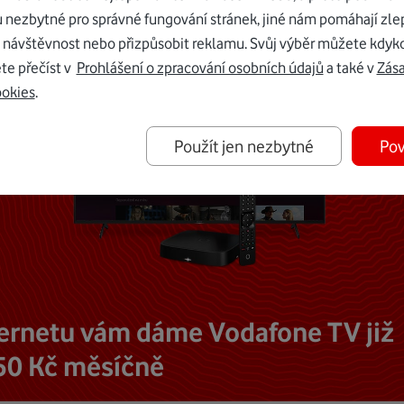
u nezbytné pro správné fungování stránek, jiné nám pomáhají zle
 návštěvnost nebo přizpůsobit reklamu. Svůj výběr můžete kdyko
te přečíst v
Prohlášení o zpracování osobních údajů
a také v
Zás
ookies
.
Použít jen nezbytné
Pov
ternetu vám dáme Vodafone TV již
50 Kč měsíčně