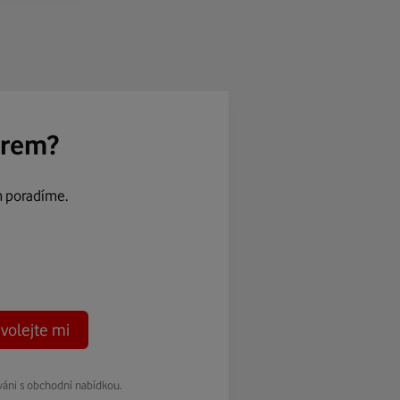
ěrem?
m poradíme.
volejte mi
váni s obchodní nabídkou.