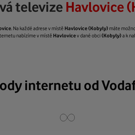
vá televize
Havlovice (
ovice
. Na každé adrese v místě
Havlovice
(Kobyly)
máte možnost
internetu nabízíme v místě
Havlovice
v dané obci
(Kobyly)
a k na
ody internetu od Voda