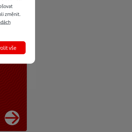
pšovat
li změnit.
adách
olit vše