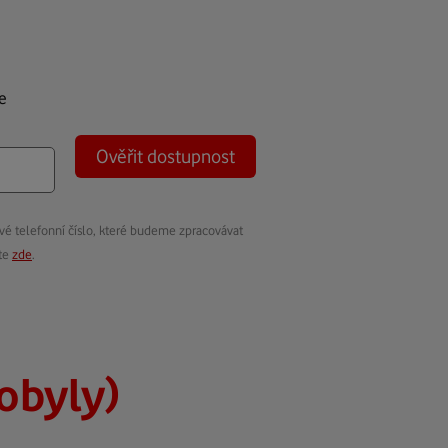
e
Ověřit dostupnost
vé telefonní číslo, které budeme zpracovávat
ete
zde
.
obyly)