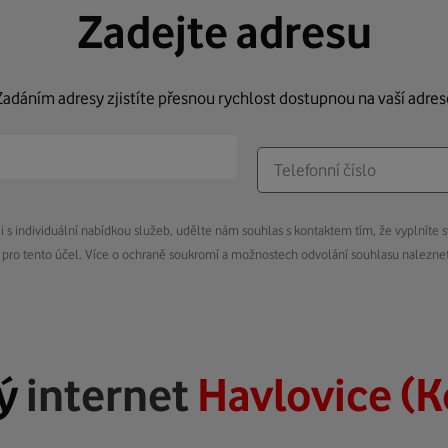
Zadejte adresu
Zadáním adresy zjistíte přesnou rychlost dostupnou na vaší adres
s individuální nabídkou služeb, udělte nám souhlas s kontaktem tím, že vyplníte s
pro tento účel. Více o ochraně soukromí a možnostech odvolání souhlasu nalezn
lý
internet
Havlovice (K