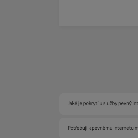
Jaké je pokrytí u služby pevný in
Pevný internet můžeme nabídn
Potřebuji k pevnému internetu
optické sítě. Díky tomu umíme na