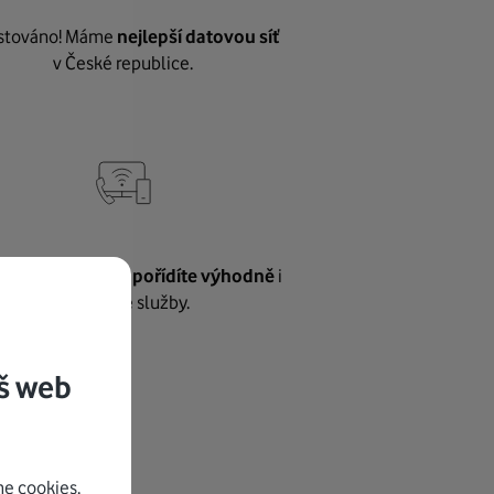
stováno! Máme
nejlepší datovou síť
v České republice.
vnému internetu
pořídíte výhodně
i
další naše služby.
š web
e cookies.