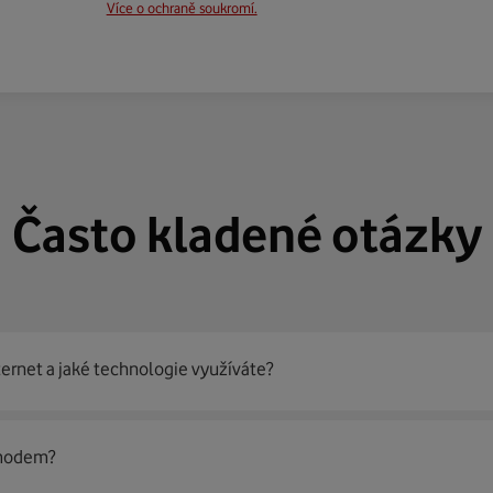
Více o ochraně soukromí.
Často kladené otázky
ternet a jaké technologie využíváte?
out
99 % českých domácností
prostřednictvím několika technol
 modem?
jít nejoptimálnější řešení na vaší adrese.