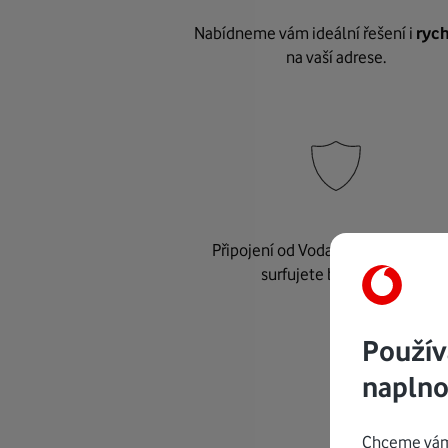
Nabídneme vám ideální řešení i
rych
na vaší adrese.
Připojení od Vodafonu je
bezpeč
surfujete bez starostí.
Použív
naplno
Chceme vám 