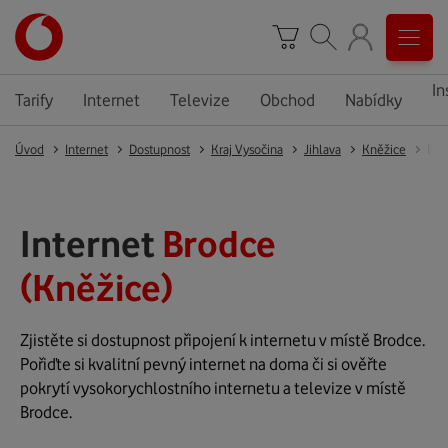
In
Tarify
Internet
Televize
Obchod
Nabídky
Úvod
Internet
Dostupnost
Kraj Vysočina
Jihlava
Kněžice
Bro
Internet
Brodce
(Kněžice)
Zjistěte si dostupnost připojení k internetu v místě Brodce.
Pořiďte si kvalitní pevný internet na doma či si ověřte
pokrytí vysokorychlostního internetu a televize v místě
Brodce.