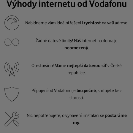
Výhody internetu od Vodafonu
Nabídneme vám ideální řešení i
rychlost
na vaší adrese.
Žádné datové limity! Náš internet na doma je
neomezený
.
Otestováno! Máme
nejlepší datovou síť
v České
republice.
Připojení od Vodafonu je
bezpečné
, surfujete bez
starostí.
Nic nepotřebujete, o vybavení i instalaci se
postaráme
my
.