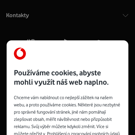
Výkonný bezdrátový modem s Wi-Fi standardem 802.11
ac a pokrytím ve dvou pásmech 2,4 i 5 GHz, který zajistí
Kontakty
silný signál pro celou domácnost. Kompaktní rozměry 21
x 16 x 4 cm, 4 Gigabitové LAN porty a rychlost až 500
Mb/s.
Více o COMPAL CH7465VF
Používáme cookies, abyste
mohli využít náš web naplno.
Chceme vám nabídnout co nejlepší zážitek na našem
Spojte se s Vodafonem
webu, a proto používáme cookies. Některé jsou nezbytné
pro správné fungování stránek, jiné nám pomáhají
Zyxel VMG8623-T50B
:
zlepšovat obsah, měřit návštěvnost nebo přizpůsobit
Rozměry modemu jsou 16 x 22 x 7,5 cm (včetně stojánku)
reklamu. Svůj výběr můžete kdykoli změnit. Více si
a nabízí 4 gigabitové LAN porty a bezdrátové připojení Wi-
můžete přečíst v
Prohlášení o zpracování osobních údajů