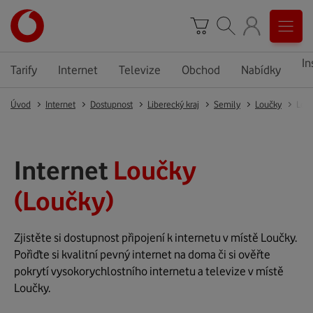
In
Tarify
Internet
Televize
Obchod
Nabídky
Úvod
Internet
Dostupnost
Liberecký kraj
Semily
Loučky
Lou
Internet
Loučky
(Loučky)
Zjistěte si dostupnost připojení k internetu v místě Loučky.
Pořiďte si kvalitní pevný internet na doma či si ověřte
pokrytí vysokorychlostního internetu a televize v místě
Loučky.