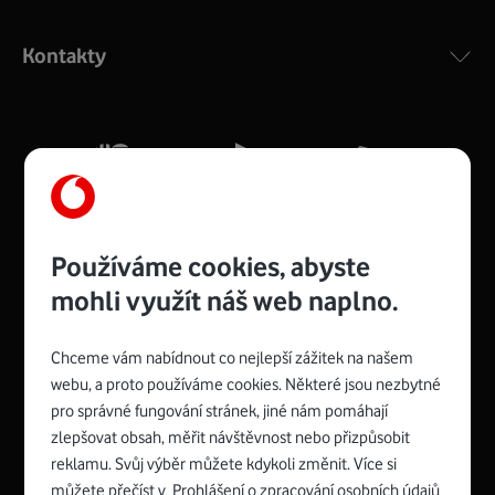
Výkonný bezdrátový modem s Wi-Fi standardem 802.11
ac a pokrytím ve dvou pásmech 2,4 i 5 GHz, který zajistí
Kontakty
silný signál pro celou domácnost. Kompaktní rozměry 21
x 16 x 4 cm, 4 Gigabitové LAN porty a rychlost až 500
Mb/s.
Více o COMPAL CH7465VF
Používáme cookies, abyste
mohli využít náš web naplno.
Chceme vám nabídnout co nejlepší zážitek na našem
Spojte se s Vodafonem
webu, a proto používáme cookies. Některé jsou nezbytné
pro správné fungování stránek, jiné nám pomáhají
Zyxel VMG8623-T50B
:
zlepšovat obsah, měřit návštěvnost nebo přizpůsobit
Rozměry modemu jsou 16 x 22 x 7,5 cm (včetně stojánku)
reklamu. Svůj výběr můžete kdykoli změnit. Více si
a nabízí 4 gigabitové LAN porty a bezdrátové připojení Wi-
můžete přečíst v
Prohlášení o zpracování osobních údajů