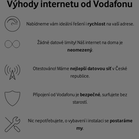
Výhody internetu od Vodafonu
Nabídneme vám ideální řešení i
rychlost
na vaší adrese.
Žádné datové limity! Náš internet na doma je
neomezený
.
Otestováno! Máme
nejlepší datovou síť
v České
republice.
Připojení od Vodafonu je
bezpečné
, surfujete bez
starostí.
Nic nepotřebujete, o vybavení i instalaci se
postaráme
my
.