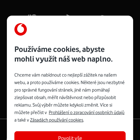
Mb/s.
Více o COMPAL CH7465VF
Používáme cookies, abyste
mohli využít náš web naplno.
Chceme vám nabídnout co nejlepší zážitek na našem
Spojte se s Vodafonem
webu, a proto používáme cookies. Některé jsou nezbytné
pro správné fungování stránek, jiné nám pomáhají
Zyxel VMG8623-T50B
:
zlepšovat obsah, měřit návštěvnost nebo přizpůsobit
Rozměry modemu jsou 16 x 22 x 7,5 cm (včetně stojánku)
reklamu. Svůj výběr můžete kdykoli změnit. Více si
a nabízí 4 gigabitové LAN porty a bezdrátové připojení Wi-
můžete přečíst v
Prohlášení o zpracování osobních údajů
Fi ve verzích 802.11 b/g/n/ac pro frekvenci 2,4 GHz a
a také v
Zásadách používání cookies
.
802.11 a/b/g/n/ac pro frekvenci 5 GHz s rychlostí až 866
|
English
Mapa webu
Mb/s.
Povolit vše
Právní­ podmí­nky
Ochrana soukromí­