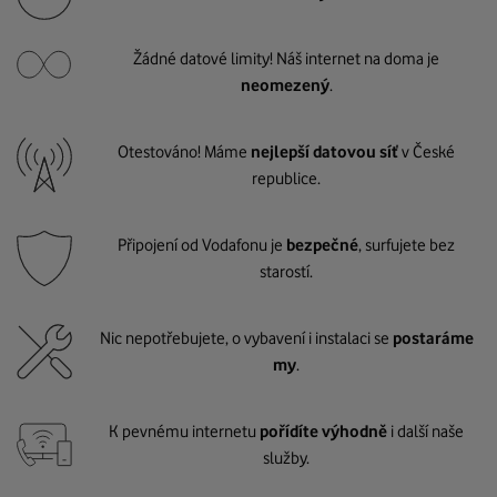
Žádné datové limity! Náš internet na doma je
neomezený
.
Otestováno! Máme
nejlepší datovou síť
v České
republice.
Připojení od Vodafonu je
bezpečné
, surfujete bez
starostí.
Nic nepotřebujete, o vybavení i instalaci se
postaráme
my
.
K pevnému internetu
pořídíte výhodně
i další naše
služby.