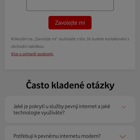
Zavolejte mi
Kliknutím na „Zavolejte mi“ souhlasíte s tím, že budete kontaktováni s
obchodní nabídkou.
Více o ochraně soukromí.
Často kladené otázky
Jaké je pokrytí u služby pevný internet a jaké
technologie využíváte?
Pevný internet můžeme nabídnout
99 % českých
Potřebuji k pevnému internetu modem?
domácností
prostřednictvím několika technologií jako