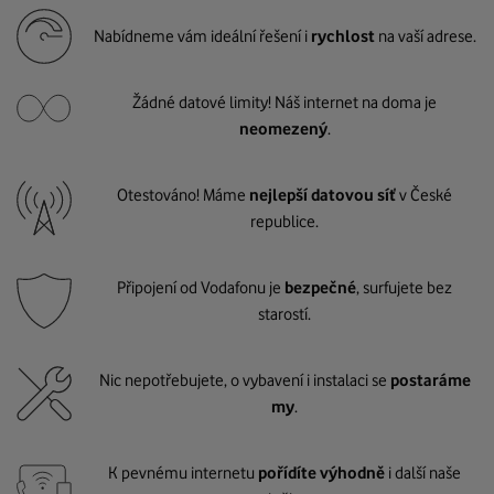
Nabídneme vám ideální řešení i
rychlost
na vaší adrese.
Žádné datové limity! Náš internet na doma je
neomezený
.
Otestováno! Máme
nejlepší datovou síť
v České
republice.
Připojení od Vodafonu je
bezpečné
, surfujete bez
starostí.
Nic nepotřebujete, o vybavení i instalaci se
postaráme
my
.
K pevnému internetu
pořídíte výhodně
i další naše