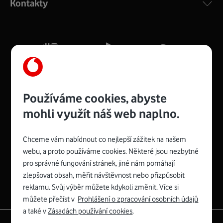
Kontakty
silný signál pro celou domácnost. Kompaktní rozměry 21
x 16 x 4 cm, 4 Gigabitové LAN porty a rychlost až 500
Mb/s.
Více o COMPAL CH7465VF
Používáme cookies, abyste
mohli využít náš web naplno.
Chceme vám nabídnout co nejlepší zážitek na našem
Spojte se s Vodafonem
webu, a proto používáme cookies. Některé jsou nezbytné
pro správné fungování stránek, jiné nám pomáhají
Zyxel VMG8623-T50B
:
zlepšovat obsah, měřit návštěvnost nebo přizpůsobit
Rozměry modemu jsou 16 x 22 x 7,5 cm (včetně stojánku)
reklamu. Svůj výběr můžete kdykoli změnit. Více si
a nabízí 4 gigabitové LAN porty a bezdrátové připojení Wi-
můžete přečíst v
Prohlášení o zpracování osobních údajů
Fi ve verzích 802.11 b/g/n/ac pro frekvenci 2,4 GHz a
a také v
Zásadách používání cookies
.
802.11 a/b/g/n/ac pro frekvenci 5 GHz s rychlostí až 866