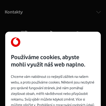
Výkonný bezdrátový modem s Wi-Fi standardem 802.11
ac a pokrytím ve dvou pásmech 2,4 i 5 GHz, který zajistí
Kontakty
silný signál pro celou domácnost. Kompaktní rozměry 21
x 16 x 4 cm, 4 Gigabitové LAN porty a rychlost až 500
Mb/s.
Více o COMPAL CH7465VF
Používáme cookies, abyste
mohli využít náš web naplno.
Chceme vám nabídnout co nejlepší zážitek na našem
Spojte se s Vodafonem
webu, a proto používáme cookies. Některé jsou nezbytné
pro správné fungování stránek, jiné nám pomáhají
Zyxel VMG8623-T50B
:
zlepšovat obsah, měřit návštěvnost nebo přizpůsobit
Rozměry modemu jsou 16 x 22 x 7,5 cm (včetně stojánku)
reklamu. Svůj výběr můžete kdykoli změnit. Více si
a nabízí 4 gigabitové LAN porty a bezdrátové připojení Wi-
můžete přečíst v
Prohlášení o zpracování osobních údajů