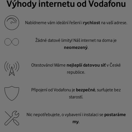
Výhody internetu od Vodafonu
Nabídneme vám ideální řešení i
rychlost
na vaší adrese.
Žádné datové limity! Náš internet na doma je
neomezený
.
Otestováno! Máme
nejlepší datovou síť
v České
republice.
Připojení od Vodafonu je
bezpečné
, surfujete bez
starostí.
Nic nepotřebujete, o vybavení i instalaci se
postaráme
my
.