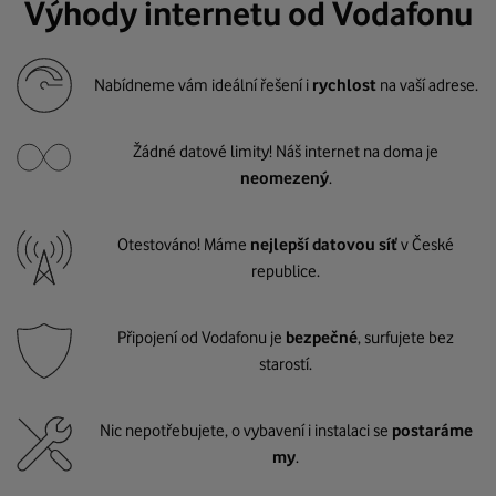
Výhody internetu od Vodafonu
Nabídneme vám ideální řešení i
rychlost
na vaší adrese.
Žádné datové limity! Náš internet na doma je
neomezený
.
Otestováno! Máme
nejlepší datovou síť
v České
republice.
Připojení od Vodafonu je
bezpečné
, surfujete bez
starostí.
Nic nepotřebujete, o vybavení i instalaci se
postaráme
my
.