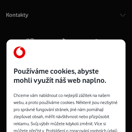
Výkonný bezdrátový modem s Wi-Fi standardem 802.11
ac a pokrytím ve dvou pásmech 2,4 i 5 GHz, který zajistí
Kontakty
silný signál pro celou domácnost. Kompaktní rozměry 21
x 16 x 4 cm, 4 Gigabitové LAN porty a rychlost až 500
Mb/s.
Více o COMPAL CH7465VF
Používáme cookies, abyste
mohli využít náš web naplno.
Chceme vám nabídnout co nejlepší zážitek na našem
Spojte se s Vodafonem
webu, a proto používáme cookies. Některé jsou nezbytné
pro správné fungování stránek, jiné nám pomáhají
Zyxel VMG8623-T50B
:
zlepšovat obsah, měřit návštěvnost nebo přizpůsobit
Rozměry modemu jsou 16 x 22 x 7,5 cm (včetně stojánku)
reklamu. Svůj výběr můžete kdykoli změnit. Více si
a nabízí 4 gigabitové LAN porty a bezdrátové připojení Wi-
můžete přečíst v
Prohlášení o zpracování osobních údajů