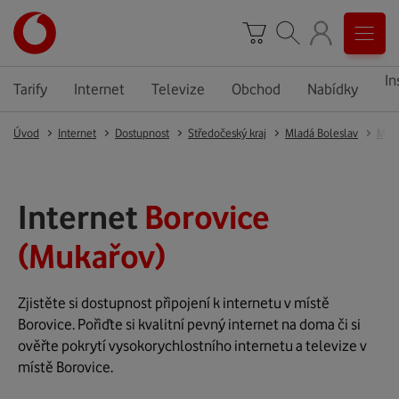
In
Tarify
Internet
Televize
Obchod
Nabídky
Úvod
Internet
Dostupnost
Středočeský kraj
Mladá Boleslav
Muk
Internet
Borovice
(Mukařov)
Zjistěte si dostupnost připojení k internetu v místě
Borovice. Pořiďte si kvalitní pevný internet na doma či si
ověřte pokrytí vysokorychlostního internetu a televize v
místě Borovice.