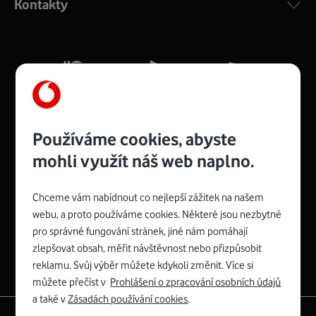
Kontakty
silný signál pro celou domácnost. Kompaktní rozměry 21
x 16 x 4 cm, 4 Gigabitové LAN porty a rychlost až 500
Mb/s.
Více o COMPAL CH7465VF
Používáme cookies, abyste
mohli využít náš web naplno.
Chceme vám nabídnout co nejlepší zážitek na našem
Spojte se s Vodafonem
webu, a proto používáme cookies. Některé jsou nezbytné
pro správné fungování stránek, jiné nám pomáhají
Zyxel VMG8623-T50B
:
zlepšovat obsah, měřit návštěvnost nebo přizpůsobit
Rozměry modemu jsou 16 x 22 x 7,5 cm (včetně stojánku)
reklamu. Svůj výběr můžete kdykoli změnit. Více si
a nabízí 4 gigabitové LAN porty a bezdrátové připojení Wi-
můžete přečíst v
Prohlášení o zpracování osobních údajů
Fi ve verzích 802.11 b/g/n/ac pro frekvenci 2,4 GHz a
a také v
Zásadách používání cookies
.
802.11 a/b/g/n/ac pro frekvenci 5 GHz s rychlostí až 866