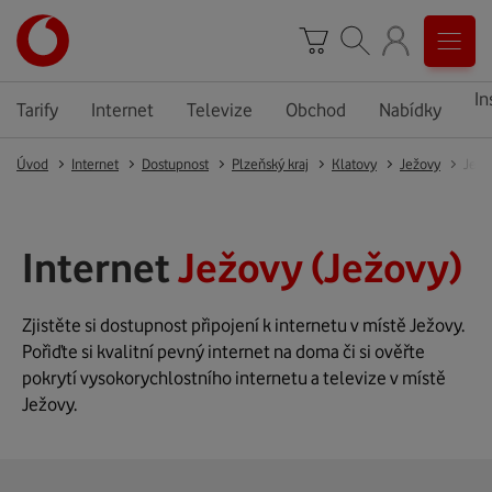
In
Tarify
Internet
Televize
Obchod
Nabídky
Úvod
Internet
Dostupnost
Plzeňský kraj
Klatovy
Ježovy
Ježo
Internet
Ježovy (Ježovy)
Zjistěte si dostupnost připojení k internetu v místě Ježovy.
Pořiďte si kvalitní pevný internet na doma či si ověřte
pokrytí vysokorychlostního internetu a televize v místě
Ježovy.