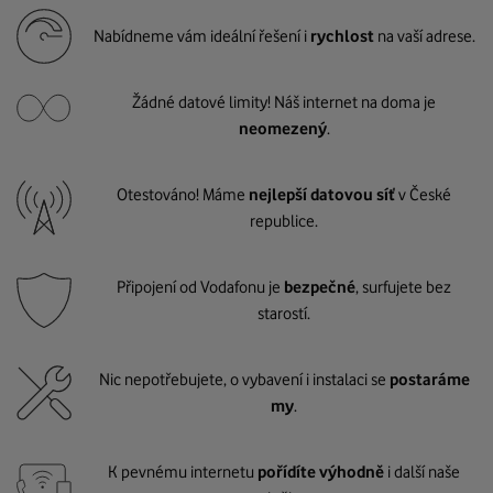
Nabídneme vám ideální řešení i
rychlost
na vaší adrese.
Žádné datové limity! Náš internet na doma je
neomezený
.
Otestováno! Máme
nejlepší datovou síť
v České
republice.
Připojení od Vodafonu je
bezpečné
, surfujete bez
starostí.
Nic nepotřebujete, o vybavení i instalaci se
postaráme
my
.
K pevnému internetu
pořídíte výhodně
i další naše