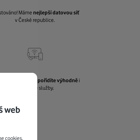
stováno! Máme
nejlepší datovou síť
v České republice.
vnému internetu
pořídíte výhodně
i
další naše služby.
š web
e cookies.