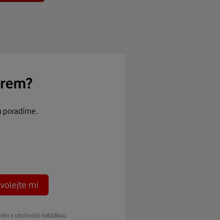
ěrem?
m poradíme.
volejte mi
váni s obchodní nabídkou.