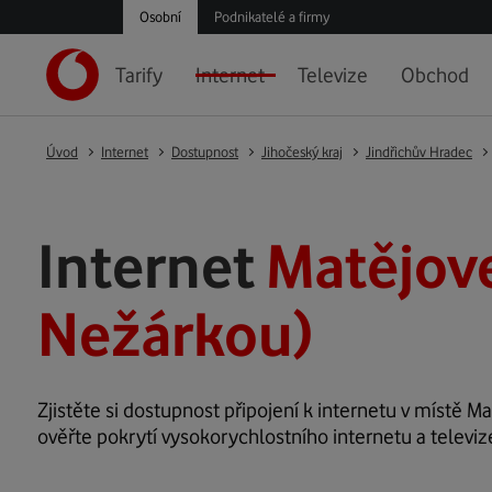
Osobní
Podnikatelé a firmy
Tarify
Internet
Televize
Obchod
Úvod
Internet
Dostupnost
Jihočeský kraj
Jindřichův Hradec
Internet
Matějove
Nežárkou)
Zjistěte si dostupnost připojení k internetu v místě Ma
ověřte pokrytí vysokorychlostního internetu a televiz