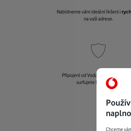
Nabídneme vám ideální řešení i
rych
na vaší adrese.
Připojení od Vodafonu je
bezpeč
surfujete bez starostí.
Použív
naplno
Chceme vám 