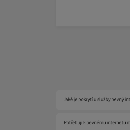
Jaké je pokrytí u služby pevný in
Pevný internet můžeme nabídn
Potřebuji k pevnému internetu
optické sítě. Díky tomu umíme na