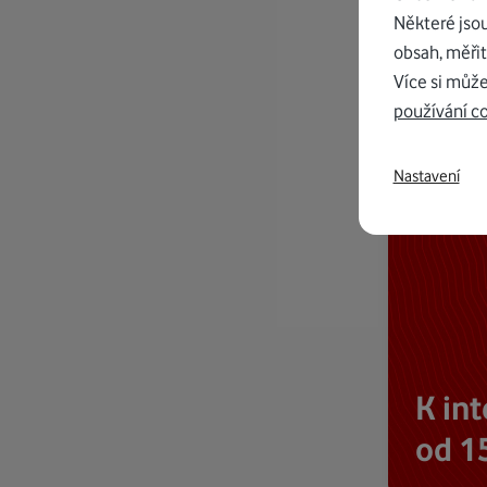
Některé jso
obsah, měřit
Více si může
používání c
Nastavení
K in
od 1