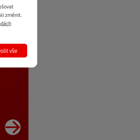
pšovat
li změnit.
adách
olit vše