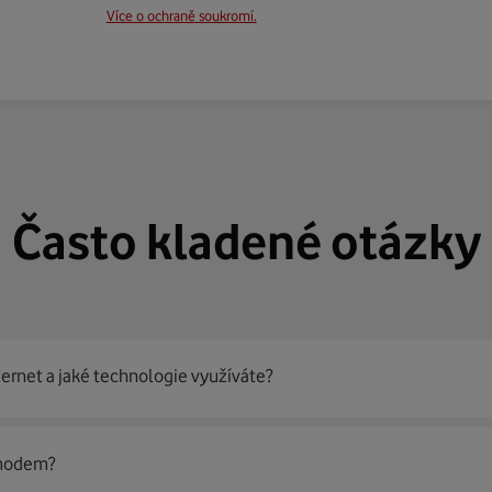
Více o ochraně soukromí.
Často kladené otázky
ternet a jaké technologie využíváte?
out
99 % českých domácností
prostřednictvím několika technol
 modem?
jít nejoptimálnější řešení na vaší adrese.