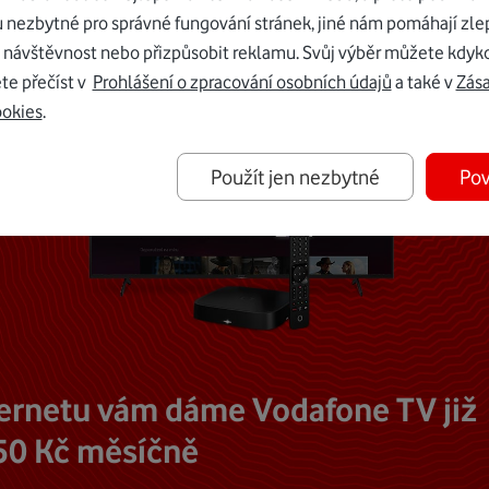
u nezbytné pro správné fungování stránek, jiné nám pomáhají zle
 návštěvnost nebo přizpůsobit reklamu. Svůj výběr můžete kdyko
te přečíst v
Prohlášení o zpracování osobních údajů
a také v
Zás
ookies
.
Použít jen nezbytné
Pov
ternetu vám dáme Vodafone TV již
50 Kč měsíčně