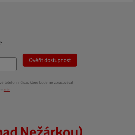
e
Ověřit dostupnost
vé telefonní číslo, které budeme zpracovávat
ete
zde
.
nad Nežárkou)