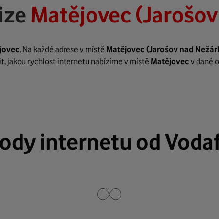
ize
Matějovec (Jarošov
jovec
. Na každé adrese v místě
Matějovec
(Jarošov nad Nežár
it, jakou rychlost internetu nabízíme v místě
Matějovec
v dané 
ody internetu od Voda