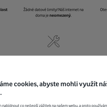
lost
Žádné datové limity! Náš internet na
Ote
doma je
neomezený
.
né
,
Nic nepotřebujete, o vybavení i instalaci
K pe
se
postaráme my
.
áme cookies, abyste mohli využít ná
.
Mohlo by vás zajímat
nabídnout co nejlepší zážitek na našem webu, a proto používám