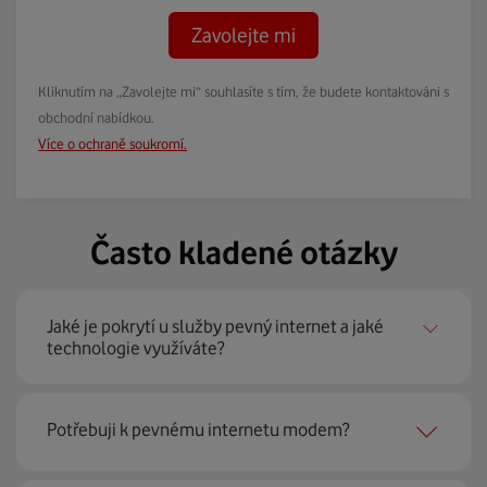
Zavolejte mi
Kliknutím na „Zavolejte mi“ souhlasíte s tím, že budete kontaktováni s
obchodní nabídkou.
Více o ochraně soukromí.
Často kladené otázky
Jaké je pokrytí u služby pevný internet a jaké
technologie využíváte?
Pevný internet můžeme nabídnout
99 % českých
Potřebuji k pevnému internetu modem?
domácností
prostřednictvím několika technologií jako
jsou 4G LTE, xDSL nebo optické sítě. Díky tomu umíme