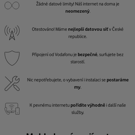
Žádné datové limity! Náš internet na doma je
neomezený
.
Otestováno! Máme
nejlepší datovou síť
v České
republice.
Připojení od Vodafonu je
bezpečné
, surfujete bez
starostí.
Nic nepotřebujete, o vybavení i instalaci se
postaráme
my
.
K pevnému internetu
pořídíte výhodně
i další naše
služby.