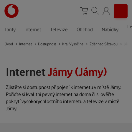
In
Tarify
Internet
Televize
Obchod
Nabídky
Úvod
Internet
Dostupnost
Kraj Vysočina
Žďár nad Sázavou
Jámy
Internet
Jámy (Jámy)
Zjistěte si dostupnost připojení k internetu v místě Jámy.
Pořiďte si kvalitní pevný internet na doma či si ověřte
pokrytí vysokorychlostního internetu a televize v místě
Jámy.