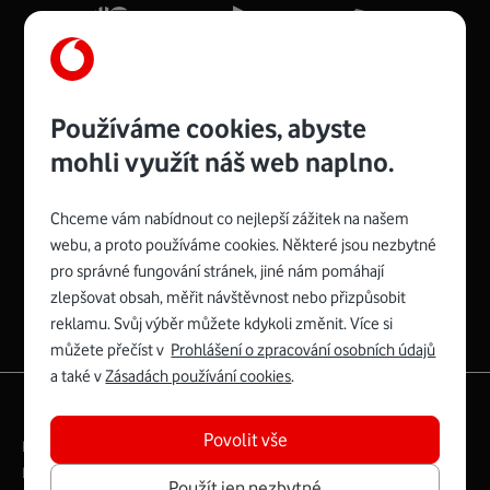
Více o COMPAL CH7465VF
Používáme cookies, abyste
mohli využít náš web naplno.
Chceme vám nabídnout co nejlepší zážitek na našem
Spojte se s Vodafonem
webu, a proto používáme cookies. Některé jsou nezbytné
pro správné fungování stránek, jiné nám pomáhají
Zyxel VMG8623-T50B
:
zlepšovat obsah, měřit návštěvnost nebo přizpůsobit
Rozměry modemu jsou 16 x 22 x 7,5 cm (včetně stojánku)
reklamu. Svůj výběr můžete kdykoli změnit. Více si
a nabízí 4 gigabitové LAN porty a bezdrátové připojení Wi-
můžete přečíst v
Prohlášení o zpracování osobních údajů
Fi ve verzích 802.11 b/g/n/ac pro frekvenci 2,4 GHz a
a také v
Zásadách používání cookies
.
802.11 a/b/g/n/ac pro frekvenci 5 GHz s rychlostí až 866
|
English
Mapa webu
Mb/s.
Povolit vše
Právní­ podmí­nky
Ochrana soukromí­
Více o Zyxel VMG8623-T50B
Digitální odpovědnost
Cookies
Dokumenty
Použít jen nezbytné