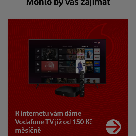
Mohlo by vás zajímat
K internetu vám dáme
Vodafone TV již od 150 Kč
měsíčně