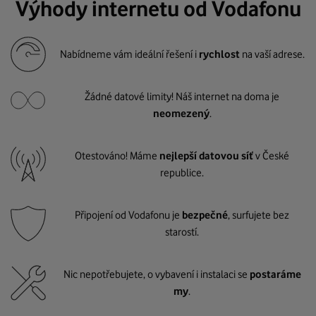
Výhody internetu od Vodafonu
Nabídneme vám ideální řešení i
rychlost
na vaší adrese.
Žádné datové limity! Náš internet na doma je
neomezený
.
Otestováno! Máme
nejlepší datovou síť
v České
republice.
Připojení od Vodafonu je
bezpečné
, surfujete bez
starostí.
Nic nepotřebujete, o vybavení i instalaci se
postaráme
my
.