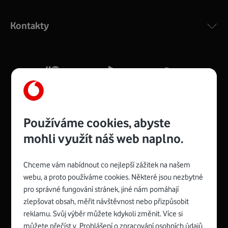
Výkonný bezdrátový modem s Wi-Fi standardem 802.11
ac a pokrytím ve dvou pásmech 2,4 i 5 GHz, který zajistí
Kontakty
silný signál pro celou domácnost. Kompaktní rozměry 21
x 16 x 4 cm, 4 Gigabitové LAN porty a rychlost až 500
Mb/s.
Více o COMPAL CH7465VF
Používáme cookies, abyste
mohli využít náš web naplno.
Chceme vám nabídnout co nejlepší zážitek na našem
Spojte se s Vodafonem
webu, a proto používáme cookies. Některé jsou nezbytné
pro správné fungování stránek, jiné nám pomáhají
Zyxel VMG8623-T50B
:
zlepšovat obsah, měřit návštěvnost nebo přizpůsobit
Rozměry modemu jsou 16 x 22 x 7,5 cm (včetně stojánku)
reklamu. Svůj výběr můžete kdykoli změnit. Více si
a nabízí 4 gigabitové LAN porty a bezdrátové připojení Wi-
můžete přečíst v
Prohlášení o zpracování osobních údajů