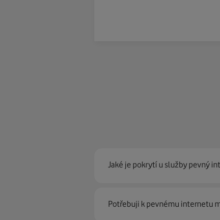
Jaké je pokrytí u služby pevný in
Pevný internet můžeme nabídn
Potřebuji k pevnému internetu
optické sítě. Díky tomu umíme na