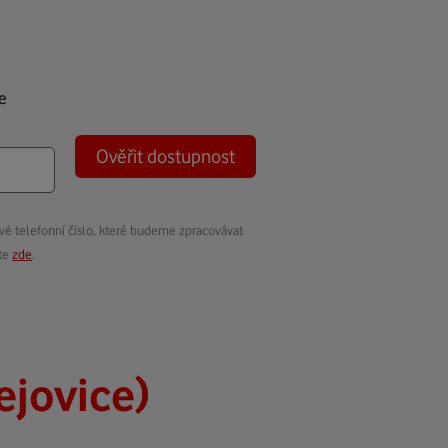
e
Ověřit dostupnost
vé telefonní číslo, které budeme zpracovávat
ete
zde
.
ejovice)