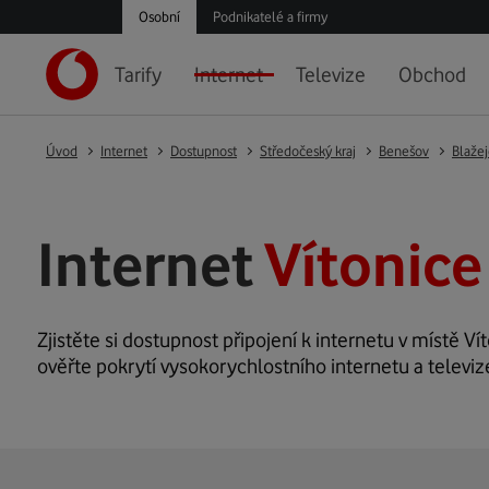
Osobní
Podnikatelé a firmy
Tarify
Internet
Televize
Obchod
Úvod
Internet
Dostupnost
Středočeský kraj
Benešov
Blažej
Internet
Vítonice
Zjistěte si dostupnost připojení k internetu v místě Vít
ověřte pokrytí vysokorychlostního internetu a televize