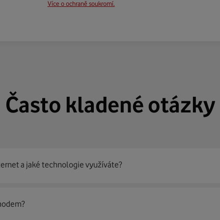
Více o ochraně soukromí.
Často kladené otázky
ternet a jaké technologie využíváte?
out
99 % českých domácností
prostřednictvím několika technol
 modem?
jít nejoptimálnější řešení na vaší adrese.