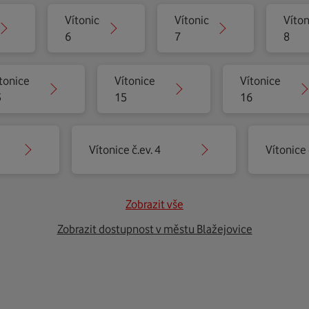
Vítonice
Vítonice
Víton
6
7
8
tonice
Vítonice
Vítonice
3
15
16
Vítonice č.ev. 4
Vítonice 
Zobrazit vše
Zobrazit dostupnost v městu Blažejovice