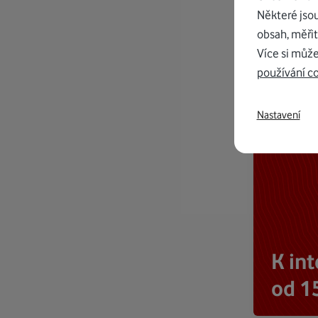
Některé jso
obsah, měřit
Více si může
používání c
Nastavení
K in
od 1