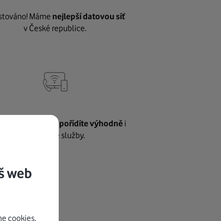
stováno! Máme
nejlepší datovou síť
v České republice.
vnému internetu
pořídíte výhodně
i
další naše služby.
š web
e cookies.