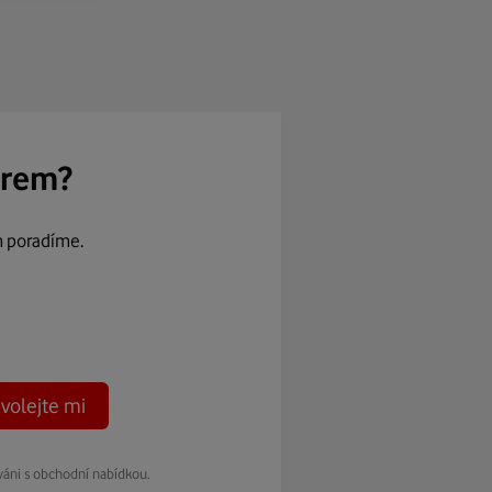
ěrem?
m poradíme.
volejte mi
váni s obchodní nabídkou.