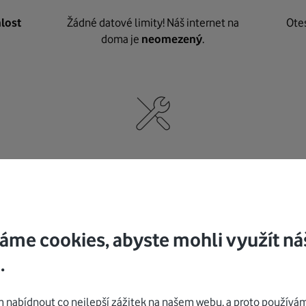
lost
Žádné datové limity! Náš internet na
Ote
doma je
neomezený
.
né
,
Nic nepotřebujete, o vybavení i instalaci
K pe
se
postaráme my
.
áme cookies, abyste mohli využít ná
.
Mohlo by vás zajímat
nabídnout co nejlepší zážitek na našem webu, a proto používám