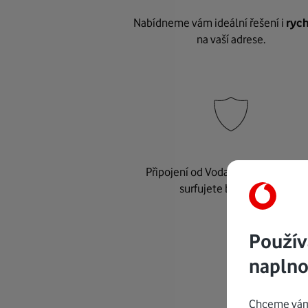
Nabídneme vám ideální řešení i
rych
na vaší adrese.
Připojení od Vodafonu je
bezpeč
surfujete bez starostí.
Použív
naplno
Chceme vám 