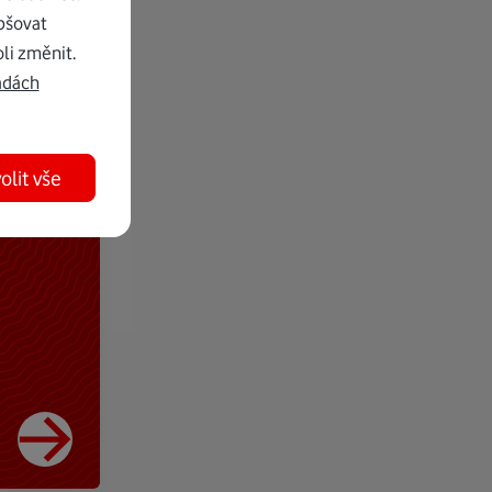
pšovat
li změnit.
adách
olit vše