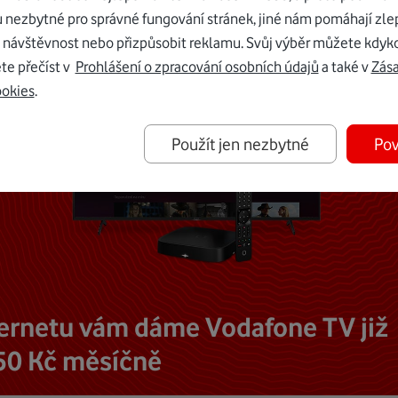
u nezbytné pro správné fungování stránek, jiné nám pomáhají zle
 návštěvnost nebo přizpůsobit reklamu. Svůj výběr můžete kdyko
te přečíst v
Prohlášení o zpracování osobních údajů
a také v
Zás
ookies
.
Použít jen nezbytné
Pov
ternetu vám dáme Vodafone TV již
50 Kč měsíčně