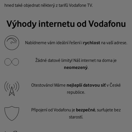
hned také objednat některý z tarifů Vodafone TV.
Výhody internetu od Vodafonu
Nabídneme vám ideální řešení i
rychlost
na vaší adrese.
Žádné datové limity! Náš internet na doma je
neomezený
.
Otestováno! Máme
nejlepší datovou síť
v České
republice.
Připojení od Vodafonu je
bezpečné
, surfujete bez
starostí.