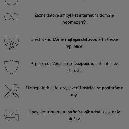
Žádné datové limity! Náš internet na doma je
neomezený
.
Otestováno! Máme
nejlepší datovou síť
v České
republice.
Připojení od Vodafonu je
bezpečné
, surfujete bez
starostí.
Nic nepotřebujete, o vybavení i instalaci se
postaráme
my
.
K pevnému internetu
pořídíte výhodně
i další naše
služby.