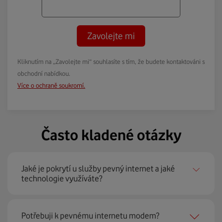
Zavolejte mi
Kliknutím na „Zavolejte mi“ souhlasíte s tím, že budete kontaktováni s
obchodní nabídkou.
Více o ochraně soukromí.
Často kladené otázky
Jaké je pokrytí u služby pevný internet a jaké
technologie využíváte?
Pevný internet můžeme nabídnout
99 % českých
Potřebuji k pevnému internetu modem?
domácností
prostřednictvím několika technologií jako