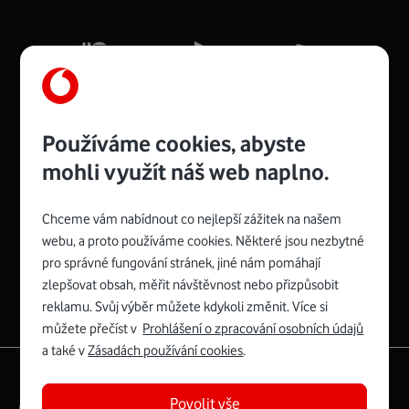
Mb/s.
Více o COMPAL CH7465VF
Používáme cookies, abyste
mohli využít náš web naplno.
Chceme vám nabídnout co nejlepší zážitek na našem
Spojte se s Vodafonem
webu, a proto používáme cookies. Některé jsou nezbytné
pro správné fungování stránek, jiné nám pomáhají
Zyxel VMG8623-T50B
:
zlepšovat obsah, měřit návštěvnost nebo přizpůsobit
Rozměry modemu jsou 16 x 22 x 7,5 cm (včetně stojánku)
reklamu. Svůj výběr můžete kdykoli změnit. Více si
a nabízí 4 gigabitové LAN porty a bezdrátové připojení Wi-
můžete přečíst v
Prohlášení o zpracování osobních údajů
Fi ve verzích 802.11 b/g/n/ac pro frekvenci 2,4 GHz a
a také v
Zásadách používání cookies
.
802.11 a/b/g/n/ac pro frekvenci 5 GHz s rychlostí až 866
|
English
Mapa webu
Mb/s.
Povolit vše
Právní­ podmí­nky
Ochrana soukromí­