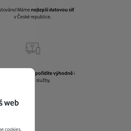
stováno! Máme
nejlepší datovou síť
v České republice.
vnému internetu
pořídíte výhodně
i
další naše služby.
š web
e cookies.