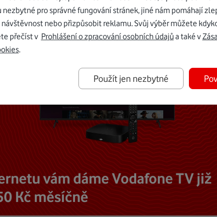
u nezbytné pro správné fungování stránek, jiné nám pomáhají zle
 návštěvnost nebo přizpůsobit reklamu. Svůj výběr můžete kdyko
te přečíst v
Prohlášení o zpracování osobních údajů
a také v
Zás
ookies
.
Použít jen nezbytné
Pov
ternetu vám dáme Vodafone TV již
50 Kč měsíčně