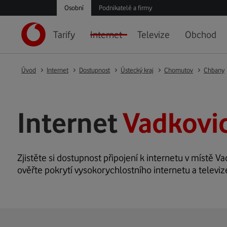
Osobní
Podnikatelé a firmy
Tarify
Internet
Televize
Obchod
Úvod
Internet
Dostupnost
Ústecký kraj
Chomutov
Chbany
Internet
Vadkovi
Zjistěte si dostupnost připojení k internetu v místě Va
ověřte pokrytí vysokorychlostního internetu a televiz