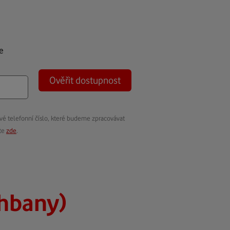
e
Ověřit dostupnost
vé telefonní číslo, které budeme zpracovávat
ete
zde
.
hbany)