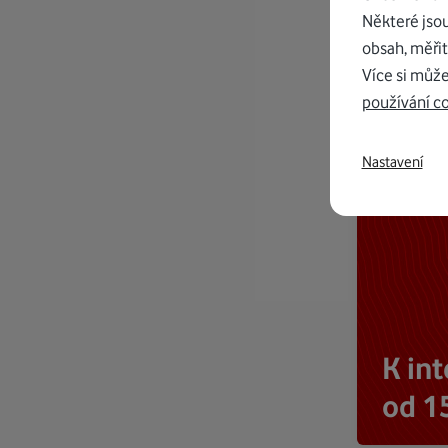
Některé jso
obsah, měřit
Více si může
používání c
Nastavení
K in
od 1