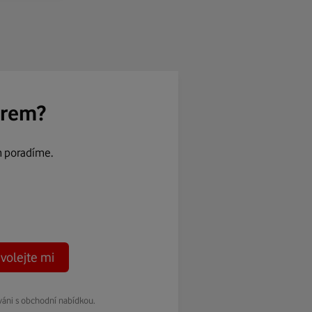
ěrem?
m poradíme.
volejte mi
váni s obchodní nabídkou.