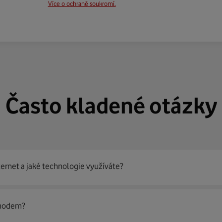
Více o ochraně soukromí.
Často kladené otázky
ternet a jaké technologie využíváte?
out
99 % českých domácností
prostřednictvím několika technol
 modem?
jít nejoptimálnější řešení na vaší adrese.