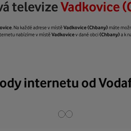
á televize
Vadkovice (
ovice
. Na každé adrese v místě
Vadkovice
(Chbany)
máte možnos
internetu nabízíme v místě
Vadkovice
v dané obci
(Chbany)
a k n
ody internetu od Voda