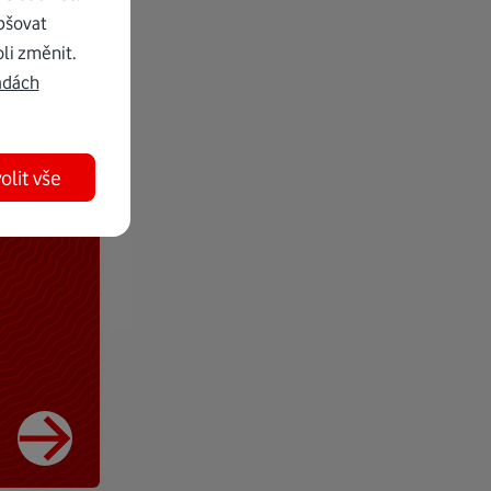
pšovat
li změnit.
adách
olit vše