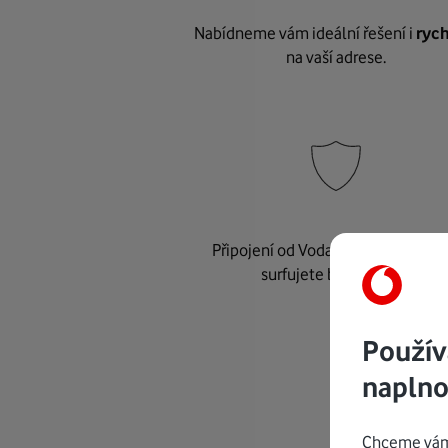
Nabídneme vám ideální řešení i
rych
na vaší adrese.
Připojení od Vodafonu je
bezpeč
surfujete bez starostí.
Použív
naplno
Chceme vám 