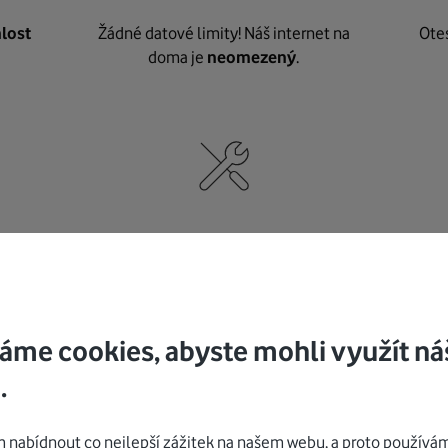
lost
Žádné datové limity! Náš internet na
Ote
doma je
neomezený
.
né
,
Nic nepotřebujete, o vybavení i instalaci
K pe
se
postaráme my
.
áme cookies, abyste mohli využít ná
.
Mohlo by vás zajímat
nabídnout co nejlepší zážitek na našem webu, a proto používám