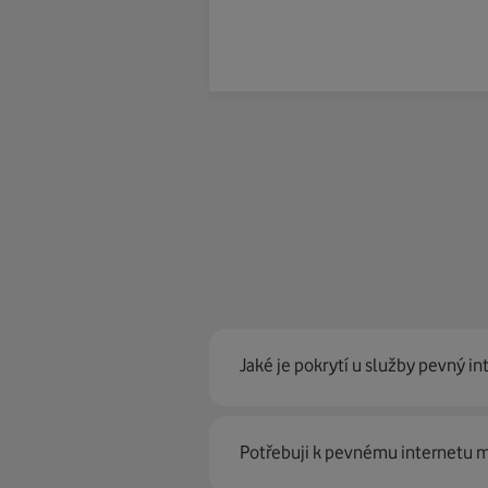
Jaké je pokrytí u služby pevný in
Pevný internet můžeme nabídn
Potřebuji k pevnému internetu
optické sítě. Díky tomu umíme na