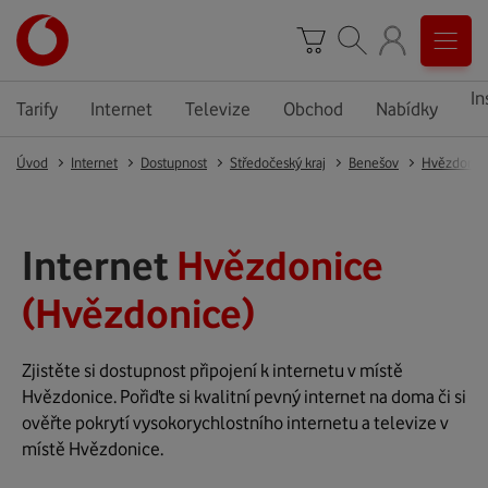
In
Tarify
Internet
Televize
Obchod
Nabídky
Úvod
Internet
Dostupnost
Středočeský kraj
Benešov
Hvězdonic
Internet
Hvězdonice
(Hvězdonice)
Zjistěte si dostupnost připojení k internetu v místě
Hvězdonice. Pořiďte si kvalitní pevný internet na doma či si
ověřte pokrytí vysokorychlostního internetu a televize v
místě Hvězdonice.