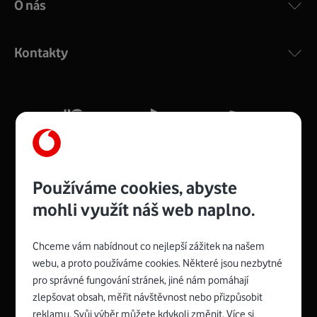
O nás
COMPAL CH7465VF
:
Výkonný bezdrátový modem s Wi-Fi standardem 802.11
ac a pokrytím ve dvou pásmech 2,4 i 5 GHz, který zajistí
Kontakty
silný signál pro celou domácnost. Kompaktní rozměry 21
x 16 x 4 cm, 4 Gigabitové LAN porty a rychlost až 500
Mb/s.
Více o COMPAL CH7465VF
Používáme cookies, abyste
mohli využít náš web naplno.
Chceme vám nabídnout co nejlepší zážitek na našem
Spojte se s Vodafonem
webu, a proto používáme cookies. Některé jsou nezbytné
pro správné fungování stránek, jiné nám pomáhají
Zyxel VMG8623-T50B
:
zlepšovat obsah, měřit návštěvnost nebo přizpůsobit
Rozměry modemu jsou 16 x 22 x 7,5 cm (včetně stojánku)
reklamu. Svůj výběr můžete kdykoli změnit. Více si