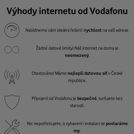
Výhody internetu od Vodafonu
Nabídneme vám ideální řešení i
rychlost
na vaší adrese.
Žádné datové limity! Náš internet na doma je
neomezený
.
Otestováno! Máme
nejlepší datovou síť
v České
republice.
Připojení od Vodafonu je
bezpečné
, surfujete bez
starostí.
Nic nepotřebujete, o vybavení i instalaci se
postaráme
my
.