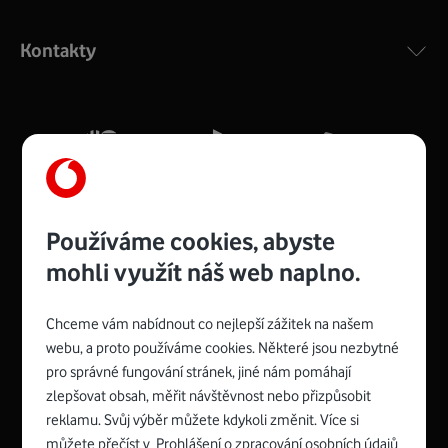
Výkonný bezdrátový modem s Wi-Fi standardem 802.11
ac a pokrytím ve dvou pásmech 2,4 i 5 GHz, který zajistí
Kontakty
silný signál pro celou domácnost. Kompaktní rozměry 21
x 16 x 4 cm, 4 Gigabitové LAN porty a rychlost až 500
Mb/s.
Více o COMPAL CH7465VF
Používáme cookies, abyste
mohli využít náš web naplno.
Chceme vám nabídnout co nejlepší zážitek na našem
Spojte se s Vodafonem
webu, a proto používáme cookies. Některé jsou nezbytné
pro správné fungování stránek, jiné nám pomáhají
Zyxel VMG8623-T50B
:
zlepšovat obsah, měřit návštěvnost nebo přizpůsobit
Rozměry modemu jsou 16 x 22 x 7,5 cm (včetně stojánku)
reklamu. Svůj výběr můžete kdykoli změnit. Více si
a nabízí 4 gigabitové LAN porty a bezdrátové připojení Wi-
můžete přečíst v
Prohlášení o zpracování osobních údajů