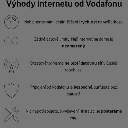
Výhody internetu od Vodafonu
Nabídneme vám ideální řešení i
rychlost
na vaší adrese.
Žádné datové limity! Náš internet na doma je
neomezený
.
Otestováno! Máme
nejlepší datovou síť
v České
republice.
Připojení od Vodafonu je
bezpečné
, surfujete bez
starostí.
Nic nepotřebujete, o vybavení i instalaci se
postaráme
my
.