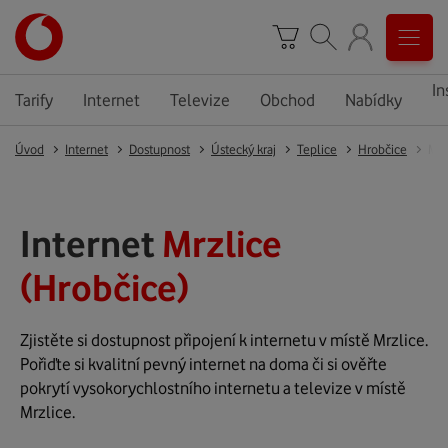
In
Tarify
Internet
Televize
Obchod
Nabídky
Úvod
Internet
Dostupnost
Ústecký kraj
Teplice
Hrobčice
Mrz
Internet
Mrzlice
(Hrobčice)
Zjistěte si dostupnost připojení k internetu v místě Mrzlice.
Pořiďte si kvalitní pevný internet na doma či si ověřte
pokrytí vysokorychlostního internetu a televize v místě
Mrzlice.