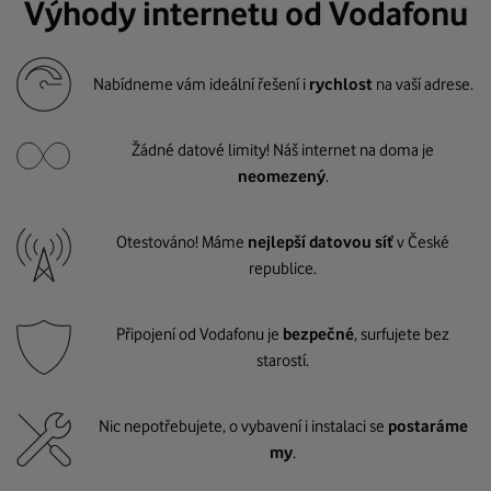
Výhody internetu od Vodafonu
Nabídneme vám ideální řešení i
rychlost
na vaší adrese.
Žádné datové limity! Náš internet na doma je
neomezený
.
Otestováno! Máme
nejlepší datovou síť
v České
republice.
Připojení od Vodafonu je
bezpečné
, surfujete bez
starostí.
Nic nepotřebujete, o vybavení i instalaci se
postaráme
my
.