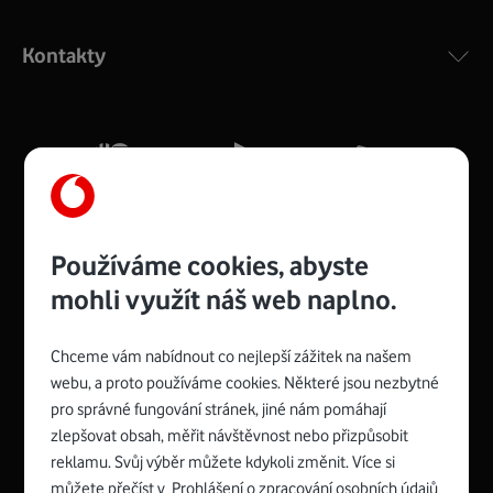
Výkonný bezdrátový modem s Wi-Fi standardem 802.11
ac a pokrytím ve dvou pásmech 2,4 i 5 GHz, který zajistí
Kontakty
silný signál pro celou domácnost. Kompaktní rozměry 21
x 16 x 4 cm, 4 Gigabitové LAN porty a rychlost až 500
Mb/s.
Více o COMPAL CH7465VF
Používáme cookies, abyste
mohli využít náš web naplno.
Chceme vám nabídnout co nejlepší zážitek na našem
Spojte se s Vodafonem
webu, a proto používáme cookies. Některé jsou nezbytné
pro správné fungování stránek, jiné nám pomáhají
Zyxel VMG8623-T50B
:
zlepšovat obsah, měřit návštěvnost nebo přizpůsobit
Rozměry modemu jsou 16 x 22 x 7,5 cm (včetně stojánku)
reklamu. Svůj výběr můžete kdykoli změnit. Více si
a nabízí 4 gigabitové LAN porty a bezdrátové připojení Wi-
můžete přečíst v
Prohlášení o zpracování osobních údajů