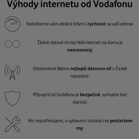
Výhody internetu od Vodafonu
Nabídneme vám ideální řešení i
rychlost
na vaší adrese.
Žádné datové limity! Náš internet na doma je
neomezený
.
Otestováno! Máme
nejlepší datovou síť
v České
republice.
Připojení od Vodafonu je
bezpečné
, surfujete bez
starostí.
Nic nepotřebujete, o vybavení i instalaci se
postaráme
my
.