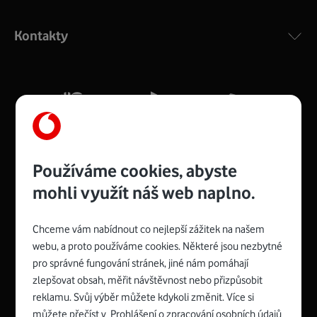
Výkonný bezdrátový modem s Wi-Fi standardem 802.11
ac a pokrytím ve dvou pásmech 2,4 i 5 GHz, který zajistí
Kontakty
silný signál pro celou domácnost. Kompaktní rozměry 21
x 16 x 4 cm, 4 Gigabitové LAN porty a rychlost až 500
Mb/s.
Více o COMPAL CH7465VF
Používáme cookies, abyste
mohli využít náš web naplno.
Chceme vám nabídnout co nejlepší zážitek na našem
Spojte se s Vodafonem
webu, a proto používáme cookies. Některé jsou nezbytné
pro správné fungování stránek, jiné nám pomáhají
Zyxel VMG8623-T50B
:
zlepšovat obsah, měřit návštěvnost nebo přizpůsobit
Rozměry modemu jsou 16 x 22 x 7,5 cm (včetně stojánku)
reklamu. Svůj výběr můžete kdykoli změnit. Více si
a nabízí 4 gigabitové LAN porty a bezdrátové připojení Wi-
můžete přečíst v
Prohlášení o zpracování osobních údajů