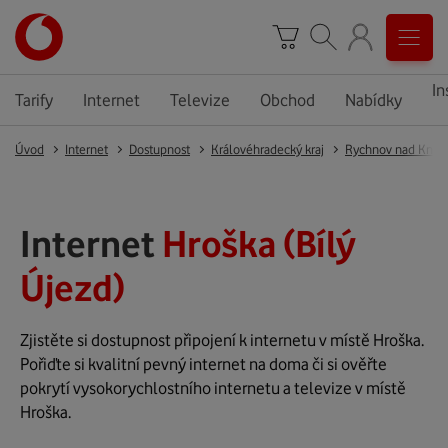
In
Tarify
Internet
Televize
Obchod
Nabídky
Úvod
Internet
Dostupnost
Královéhradecký kraj
Rychnov nad Kněž
Internet
Hroška (Bílý
Újezd)
Zjistěte si dostupnost připojení k internetu v místě Hroška.
Pořiďte si kvalitní pevný internet na doma či si ověřte
pokrytí vysokorychlostního internetu a televize v místě
Hroška.