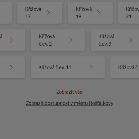
Křížová
Křížová
Křížo
17
18
21
vá
Křížová
Křížová
č.ev. 2
č.ev. 3
Křížová č.ev. 11
Křížová č.
Zobrazit vše
Zobrazit dostupnost v městu Hošťálkovy