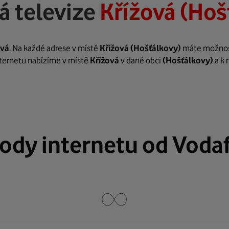
á televize
Křížová (Hoš
ová
. Na každé adrese v místě
Křížová
(Hošťálkovy)
máte možnost 
internetu nabízíme v místě
Křížová
v dané obci
(Hošťálkovy)
a k 
ody internetu od Voda