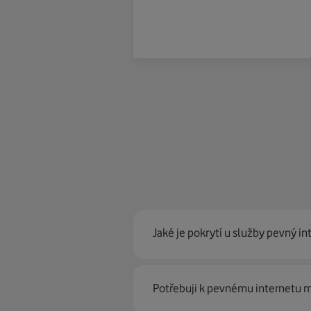
Jaké je pokrytí u služby pevný in
Pevný internet můžeme nabídn
Potřebuji k pevnému internetu
optické sítě. Díky tomu umíme na