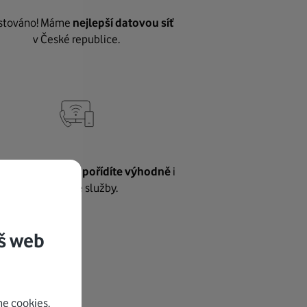
stováno! Máme
nejlepší datovou síť
v České republice.
vnému internetu
pořídíte výhodně
i
další naše služby.
š web
e cookies.