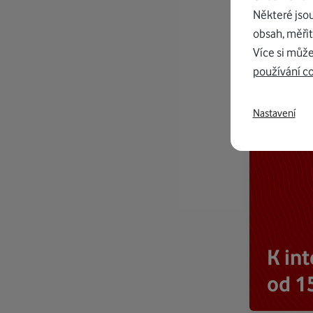
Některé jso
obsah, měřit
Více si může
používání c
Nastavení
K in
od 1