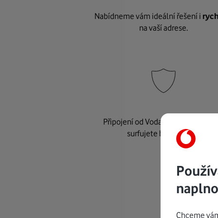
Nabídneme vám ideální řešení i
rych
na vaší adrese.
Připojení od Vodafonu je
bezpeč
surfujete bez starostí.
Použív
naplno
Chceme vám 