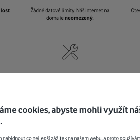
lost
Žádné datové limity! Náš internet na
Ote
doma je
neomezený
.
né
,
Nic nepotřebujete, o vybavení i instalaci
K pe
se
postaráme my
.
áme cookies, abyste mohli využít ná
.
Mohlo by vás zajímat
nabídnout co nejlepší zážitek na našem webu, a proto používám