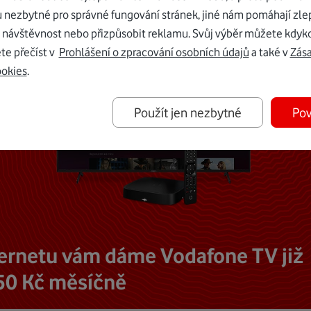
u nezbytné pro správné fungování stránek, jiné nám pomáhají zle
 návštěvnost nebo přizpůsobit reklamu. Svůj výběr můžete kdyko
te přečíst v
Prohlášení o zpracování osobních údajů
a také v
Zás
ookies
.
Použít jen nezbytné
Pov
ternetu vám dáme Vodafone TV již
50 Kč měsíčně