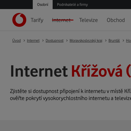
Osobní
Podnikatelé a firmy
Tarify
Internet
Televize
Obchod
Úvod
Internet
Dostupnost
Moravskoslezský kraj
Bruntál
Ho
Internet
Křížová 
Zjistěte si dostupnost připojení k internetu v místě Kří
ověřte pokrytí vysokorychlostního internetu a televiz