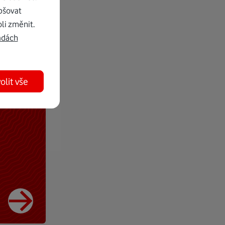
pšovat
li změnit.
adách
olit vše