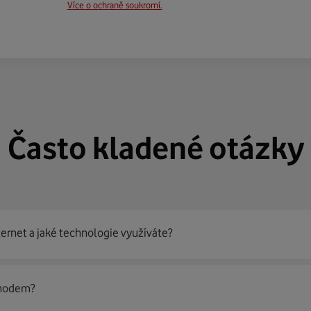
Více o ochraně soukromí.
Často kladené otázky
ternet a jaké technologie využíváte?
out
99 % českých domácností
prostřednictvím několika technol
 modem?
jít nejoptimálnější řešení na vaší adrese.