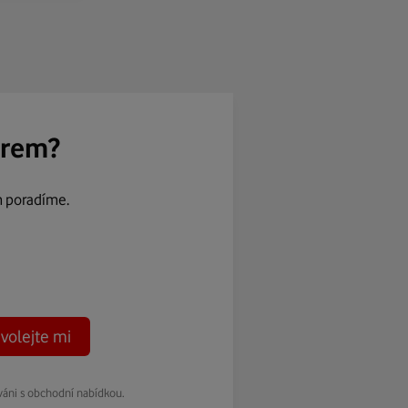
ěrem?
m poradíme.
volejte mi
váni s obchodní nabídkou.