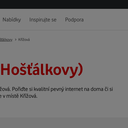
Nabídky
Inspirujte se
Podpora
šťálkovy
Křížová
(Hošťálkovy)
žová. Pořiďte si kvalitní pevný internet na doma či si
e v místě Křížová.