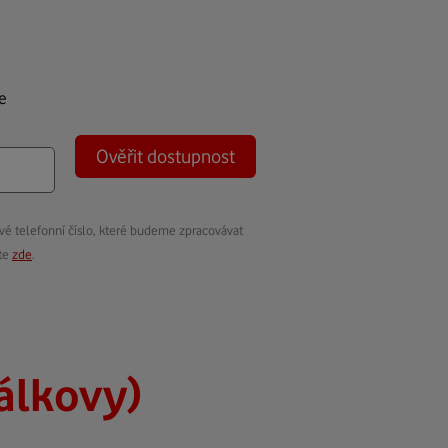
e
Ověřit dostupnost
vé telefonní číslo, které budeme zpracovávat
ete
zde
.
álkovy)