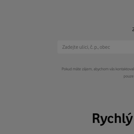
Pokud máte zájem, abychom vás kontaktovali 
pouze 
Rychl