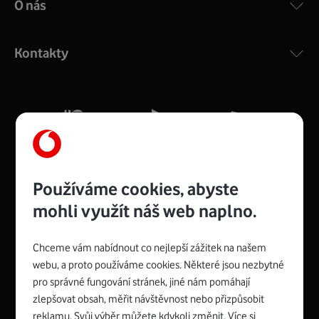
O nás
COMPAL CH7465VF
:
Výkonný bezdrátový modem s Wi-Fi standardem 802.11
ac a pokrytím ve dvou pásmech 2,4 i 5 GHz, který zajistí
Kontakty
silný signál pro celou domácnost. Kompaktní rozměry 21
x 16 x 4 cm, 4 Gigabitové LAN porty a rychlost až 500
Mb/s.
Více o COMPAL CH7465VF
Používáme cookies, abyste
mohli využít náš web naplno.
Chceme vám nabídnout co nejlepší zážitek na našem
Spojte se s Vodafonem
webu, a proto používáme cookies. Některé jsou nezbytné
pro správné fungování stránek, jiné nám pomáhají
Zyxel VMG8623-T50B
:
zlepšovat obsah, měřit návštěvnost nebo přizpůsobit
Rozměry modemu jsou 16 x 22 x 7,5 cm (včetně stojánku)
reklamu. Svůj výběr můžete kdykoli změnit. Více si