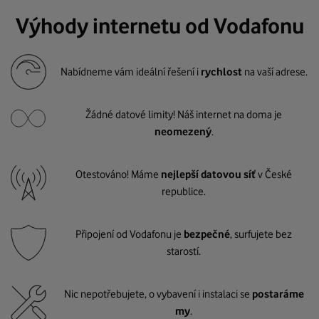
Výhody internetu od Vodafonu
Nabídneme vám ideální řešení i
rychlost
na vaší adrese.
Žádné datové limity! Náš internet na doma je
neomezený
.
Otestováno! Máme
nejlepší datovou síť
v České
republice.
Připojení od Vodafonu je
bezpečné
, surfujete bez
starostí.
Nic nepotřebujete, o vybavení i instalaci se
postaráme
my
.