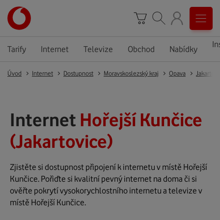
In
Tarify
Internet
Televize
Obchod
Nabídky
Úvod
Internet
Dostupnost
Moravskoslezský kraj
Opava
Jakartov
Internet
Hořejší Kunčice
(Jakartovice)
Zjistěte si dostupnost připojení k internetu v místě Hořejší
Kunčice. Pořiďte si kvalitní pevný internet na doma či si
ověřte pokrytí vysokorychlostního internetu a televize v
místě Hořejší Kunčice.