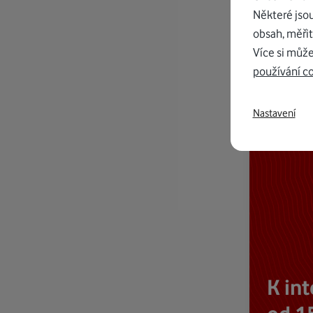
Některé jso
obsah, měřit
Více si může
používání c
Nastavení
K in