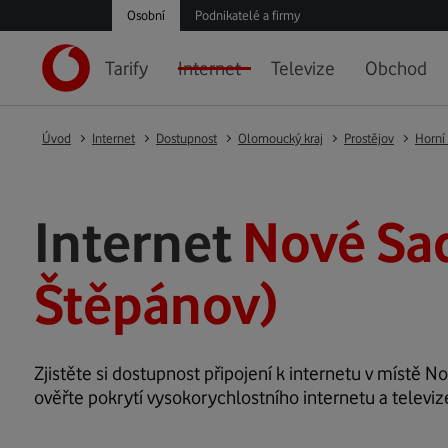
Osobní
Podnikatelé a firmy
Tarify
Internet
Televize
Obchod
Úvod
Internet
Dostupnost
Olomoucký kraj
Prostějov
Horní
Internet
Nové Sa
Štěpánov)
Zjistěte si dostupnost připojení k internetu v místě No
ověřte pokrytí vysokorychlostního internetu a televiz