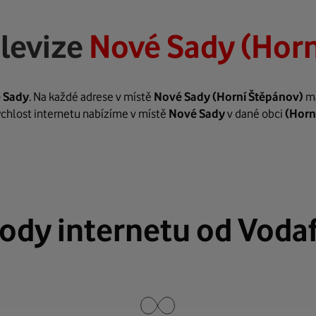
levize
Nové Sady (Horn
 Sady
. Na každé adrese v místě
Nové Sady
(Horní Štěpánov)
má
rychlost internetu nabízíme v místě
Nové Sady
v dané obci
(Horn
ody internetu od Voda