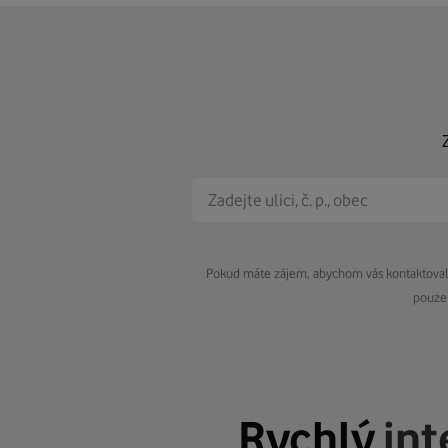
Pokud máte zájem, abychom vás kontaktovali 
pouze 
Rychlý
int