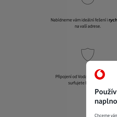
Nabídneme vám ideální řešení i
rych
na vaší adrese.
Připojení od Vodafonu je
bezpeč
surfujete bez starostí.
Použív
naplno
Chceme vám 