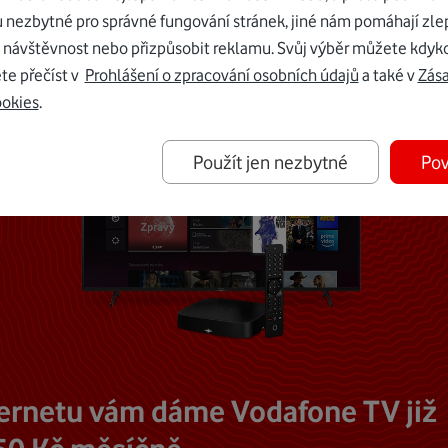
u nezbytné pro správné fungování stránek, jiné nám pomáhají zle
 návštěvnost nebo přizpůsobit reklamu. Svůj výběr můžete kdyko
te přečíst v
Prohlášení o zpracování osobních údajů
a také v
Zás
ookies
.
Použít jen nezbytné
Pov
ternetu vám dáme Vodafone TV již