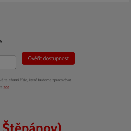
e
Ověřit dostupnost
vé telefonní číslo, které budeme zpracovávat
ete
zde
.
 Štěpánov)