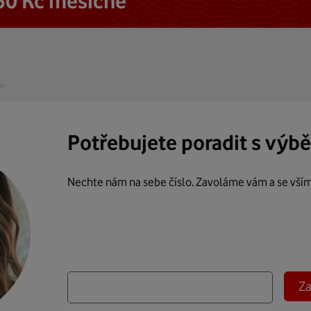
50 Kč měsíčně
Potřebujete poradit s výb
Nechte nám na sebe číslo. Zavoláme vám a se vší
Za