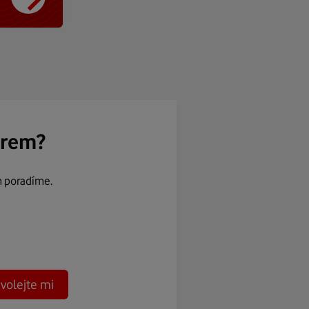
ěrem?
m poradíme.
volejte mi