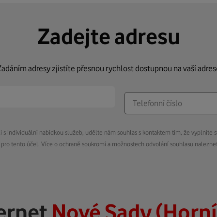
Zadejte adresu
Zadáním adresy zjistíte přesnou rychlost dostupnou na vaší adres
s individuální nabídkou služeb, udělte nám souhlas s kontaktem tím, že vyplníte s
pro tento účel. Více o ochraně soukromí a možnostech odvolání souhlasu nalezn
ernet
Nové Sady (Horní