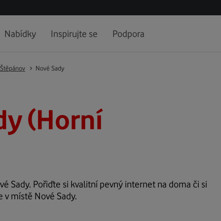
Nabídky
Inspirujte se
Podpora
 Štěpánov
Nové Sady
dy (Horní
vé Sady. Pořiďte si kvalitní pevný internet na doma či si
e v místě Nové Sady.