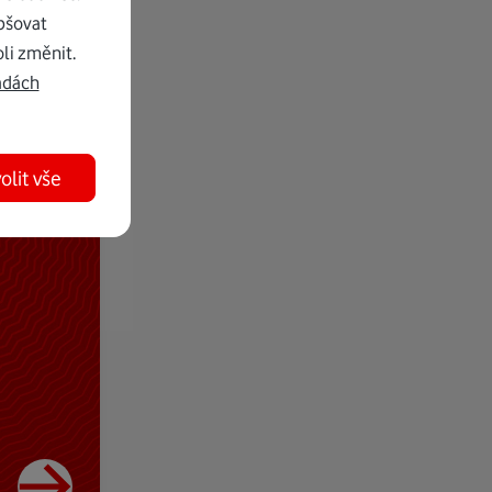
pšovat
li změnit.
adách
olit vše