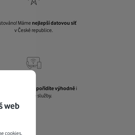
stováno! Máme
nejlepší datovou síť
v České republice.
vnému internetu
pořídíte výhodně
i
další naše služby.
š web
e cookies.