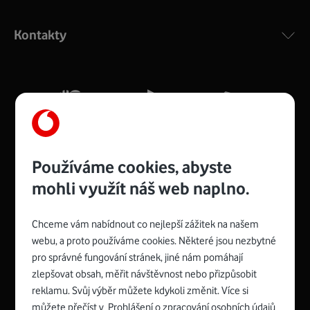
Výkonný bezdrátový modem s Wi-Fi standardem 802.11
ac a pokrytím ve dvou pásmech 2,4 i 5 GHz, který zajistí
Kontakty
silný signál pro celou domácnost. Kompaktní rozměry 21
x 16 x 4 cm, 4 Gigabitové LAN porty a rychlost až 500
Mb/s.
Více o COMPAL CH7465VF
Používáme cookies, abyste
mohli využít náš web naplno.
Chceme vám nabídnout co nejlepší zážitek na našem
Spojte se s Vodafonem
webu, a proto používáme cookies. Některé jsou nezbytné
pro správné fungování stránek, jiné nám pomáhají
Zyxel VMG8623-T50B
:
zlepšovat obsah, měřit návštěvnost nebo přizpůsobit
Rozměry modemu jsou 16 x 22 x 7,5 cm (včetně stojánku)
reklamu. Svůj výběr můžete kdykoli změnit. Více si
a nabízí 4 gigabitové LAN porty a bezdrátové připojení Wi-
můžete přečíst v
Prohlášení o zpracování osobních údajů