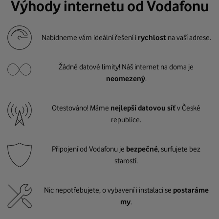
Výhody internetu od Vodafonu
Nabídneme vám ideální řešení i
rychlost
na vaší adrese.
Žádné datové limity! Náš internet na doma je
neomezený
.
Otestováno! Máme
nejlepší datovou síť
v České
republice.
Připojení od Vodafonu je
bezpečné
, surfujete bez
starostí.
Nic nepotřebujete, o vybavení i instalaci se
postaráme
my
.