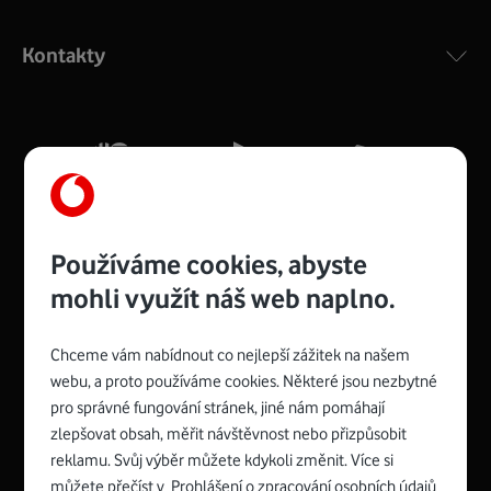
Výkonný bezdrátový modem s Wi-Fi standardem 802.11
ac a pokrytím ve dvou pásmech 2,4 i 5 GHz, který zajistí
Kontakty
silný signál pro celou domácnost. Kompaktní rozměry 21
x 16 x 4 cm, 4 Gigabitové LAN porty a rychlost až 500
Mb/s.
Více o COMPAL CH7465VF
Používáme cookies, abyste
mohli využít náš web naplno.
Chceme vám nabídnout co nejlepší zážitek na našem
Spojte se s Vodafonem
webu, a proto používáme cookies. Některé jsou nezbytné
pro správné fungování stránek, jiné nám pomáhají
Zyxel VMG8623-T50B
:
zlepšovat obsah, měřit návštěvnost nebo přizpůsobit
Rozměry modemu jsou 16 x 22 x 7,5 cm (včetně stojánku)
reklamu. Svůj výběr můžete kdykoli změnit. Více si
a nabízí 4 gigabitové LAN porty a bezdrátové připojení Wi-
můžete přečíst v
Prohlášení o zpracování osobních údajů