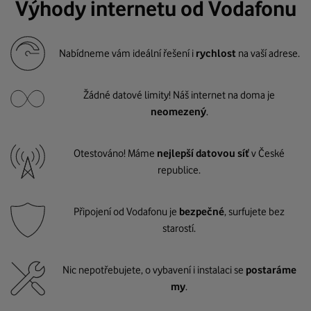
Výhody internetu od Vodafonu
Nabídneme vám ideální řešení i
rychlost
na vaší adrese.
Žádné datové limity! Náš internet na doma je
neomezený
.
Otestováno! Máme
nejlepší datovou síť
v České
republice.
Připojení od Vodafonu je
bezpečné
, surfujete bez
starostí.
Nic nepotřebujete, o vybavení i instalaci se
postaráme
my
.