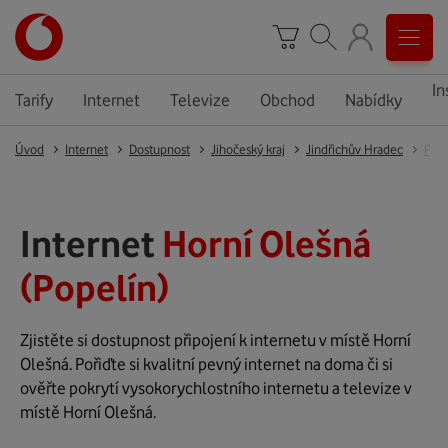
In
Tarify
Internet
Televize
Obchod
Nabídky
Úvod
Internet
Dostupnost
Jihočeský kraj
Jindřichův Hradec
Pope
Internet
Horní Olešná
(Popelín)
Zjistěte si dostupnost připojení k internetu v místě Horní
Olešná. Pořiďte si kvalitní pevný internet na doma či si
ověřte pokrytí vysokorychlostního internetu a televize v
místě Horní Olešná.