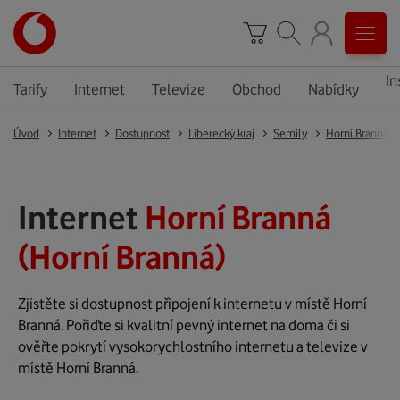
In
Tarify
Internet
Televize
Obchod
Nabídky
Úvod
Internet
Dostupnost
Liberecký kraj
Semily
Horní Branná
Internet
Horní Branná
(Horní Branná)
Zjistěte si dostupnost připojení k internetu v místě Horní
Branná. Pořiďte si kvalitní pevný internet na doma či si
ověřte pokrytí vysokorychlostního internetu a televize v
místě Horní Branná.