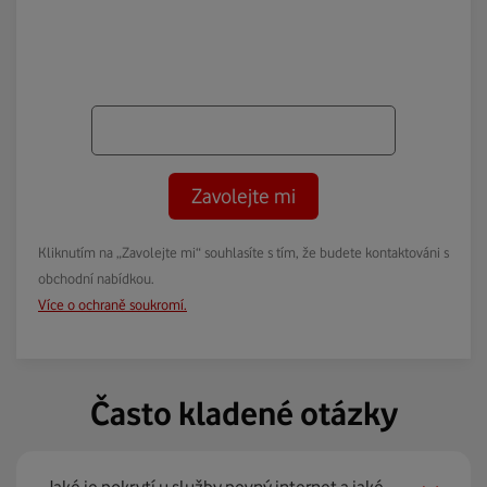
Zavolejte mi
Kliknutím na „Zavolejte mi“ souhlasíte s tím, že budete kontaktováni s
obchodní nabídkou.
Více o ochraně soukromí.
Často kladené otázky
Jaké je pokrytí u služby pevný internet a jaké