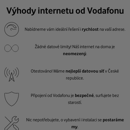
Výhody internetu od Vodafonu
Nabídneme vám ideální řešení i
rychlost
na vaší adrese.
Žádné datové limity! Náš internet na doma je
neomezený
.
Otestováno! Máme
nejlepší datovou síť
v České
republice.
Připojení od Vodafonu je
bezpečné
, surfujete bez
starostí.
Nic nepotřebujete, o vybavení i instalaci se
postaráme
my
.