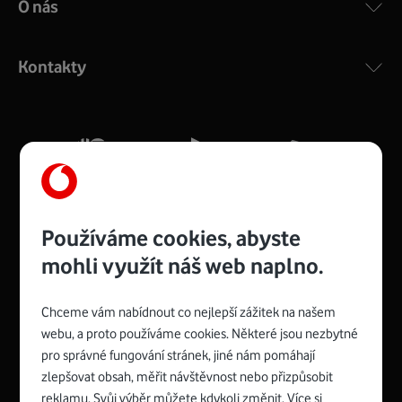
O nás
COMPAL CH7465VF
:
Výkonný bezdrátový modem s Wi-Fi standardem 802.11
ac a pokrytím ve dvou pásmech 2,4 i 5 GHz, který zajistí
Kontakty
silný signál pro celou domácnost. Kompaktní rozměry 21
x 16 x 4 cm, 4 Gigabitové LAN porty a rychlost až 500
Mb/s.
Více o COMPAL CH7465VF
Používáme cookies, abyste
mohli využít náš web naplno.
Chceme vám nabídnout co nejlepší zážitek na našem
Spojte se s Vodafonem
webu, a proto používáme cookies. Některé jsou nezbytné
pro správné fungování stránek, jiné nám pomáhají
Zyxel VMG8623-T50B
:
zlepšovat obsah, měřit návštěvnost nebo přizpůsobit
Rozměry modemu jsou 16 x 22 x 7,5 cm (včetně stojánku)
reklamu. Svůj výběr můžete kdykoli změnit. Více si