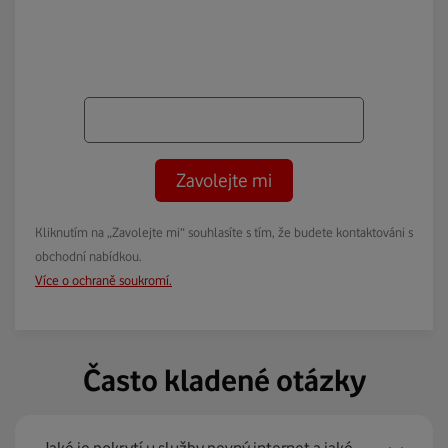
Zavolejte mi
Kliknutím na „Zavolejte mi“ souhlasíte s tím, že budete kontaktováni s
obchodní nabídkou.
Více o ochraně soukromí.
Často kladené otázky
Jaké je pokrytí u služby pevný internet a jaké