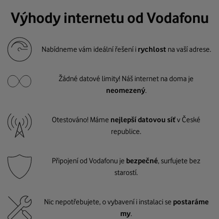
Výhody internetu od Vodafonu
Nabídneme vám ideální řešení i
rychlost
na vaší adrese.
Žádné datové limity! Náš internet na doma je
neomezený
.
Otestováno! Máme
nejlepší datovou síť
v České
republice.
Připojení od Vodafonu je
bezpečné
, surfujete bez
starostí.
Nic nepotřebujete, o vybavení i instalaci se
postaráme
my
.