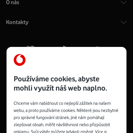
O nás
COMPAL CH7465VF
:
Výkonný bezdrátový modem s Wi-Fi standardem 802.11
ac a pokrytím ve dvou pásmech 2,4 i 5 GHz, který zajistí
Kontakty
silný signál pro celou domácnost. Kompaktní rozměry 21
x 16 x 4 cm, 4 Gigabitové LAN porty a rychlost až 500
Mb/s.
Více o COMPAL CH7465VF
Používáme cookies, abyste
mohli využít náš web naplno.
Chceme vám nabídnout co nejlepší zážitek na našem
Spojte se s Vodafonem
webu, a proto používáme cookies. Některé jsou nezbytné
pro správné fungování stránek, jiné nám pomáhají
Zyxel VMG8623-T50B
:
zlepšovat obsah, měřit návštěvnost nebo přizpůsobit
Rozměry modemu jsou 16 x 22 x 7,5 cm (včetně stojánku)
reklamu. Svůj výběr můžete kdykoli změnit. Více si