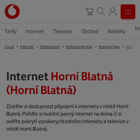
In
Tarify
Internet
Televize
Obchod
Nabídky
Úvod
Internet
Dostupnost
Karlovarský kraj
Karlovy Vary
Horní B
Internet
Horní Blatná
(Horní Blatná)
Zjistěte si dostupnost připojení k internetu v místě Horní
Blatná. Pořiďte si kvalitní pevný internet na doma či si
ověřte pokrytí vysokorychlostního internetu a televize v
místě Horní Blatná.