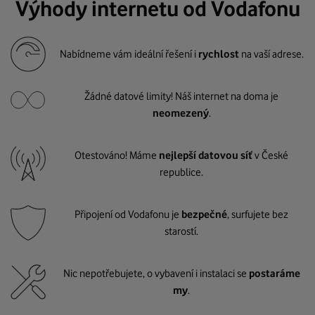
Výhody internetu od Vodafonu
Nabídneme vám ideální řešení i
rychlost
na vaší adrese.
Žádné datové limity! Náš internet na doma je
neomezený
.
Otestováno! Máme
nejlepší datovou síť
v České
republice.
Připojení od Vodafonu je
bezpečné
, surfujete bez
starostí.
Nic nepotřebujete, o vybavení i instalaci se
postaráme
my
.