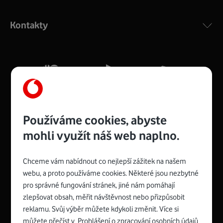
Výkonný bezdrátový modem s Wi-Fi standardem 802.11
ac a pokrytím ve dvou pásmech 2,4 i 5 GHz, který zajistí
Kontakty
silný signál pro celou domácnost. Kompaktní rozměry 21
x 16 x 4 cm, 4 Gigabitové LAN porty a rychlost až 500
Mb/s.
Více o COMPAL CH7465VF
Používáme cookies, abyste
mohli využít náš web naplno.
Chceme vám nabídnout co nejlepší zážitek na našem
Spojte se s Vodafonem
webu, a proto používáme cookies. Některé jsou nezbytné
pro správné fungování stránek, jiné nám pomáhají
Zyxel VMG8623-T50B
:
zlepšovat obsah, měřit návštěvnost nebo přizpůsobit
Rozměry modemu jsou 16 x 22 x 7,5 cm (včetně stojánku)
reklamu. Svůj výběr můžete kdykoli změnit. Více si
a nabízí 4 gigabitové LAN porty a bezdrátové připojení Wi-
můžete přečíst v
Prohlášení o zpracování osobních údajů