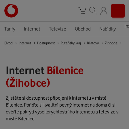
In
Tarify
Internet
Televize
Obchod
Nabídky
Úvod
Internet
Dostupnost
Plzeňský kraj
Klatovy
Žihobce
Bíl
Internet
Bílenice
(Žihobce)
Zjistěte si dostupnost připojení k internetu v místě
Bílenice. Pořiďte si kvalitní pevný internet na doma či si
ověřte pokrytí vysokorychlostního internetu a televize v
místě Bílenice.