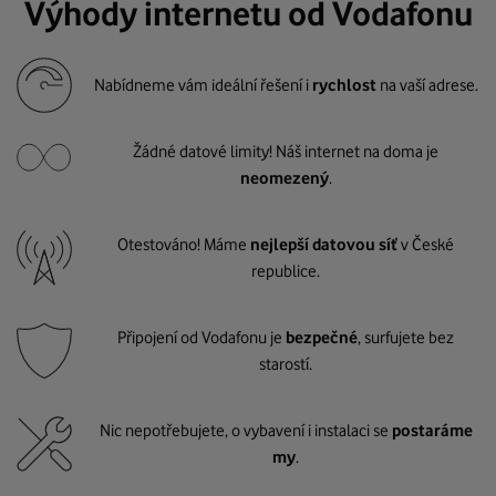
Výhody internetu od Vodafonu
Nabídneme vám ideální řešení i
rychlost
na vaší adrese.
Žádné datové limity! Náš internet na doma je
neomezený
.
Otestováno! Máme
nejlepší datovou síť
v České
republice.
Připojení od Vodafonu je
bezpečné
, surfujete bez
starostí.
Nic nepotřebujete, o vybavení i instalaci se
postaráme
my
.