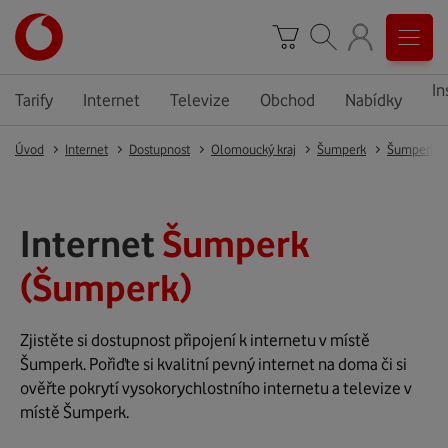
In
Tarify
Internet
Televize
Obchod
Nabídky
Úvod
Internet
Dostupnost
Olomoucký kraj
Šumperk
Šumperk
Internet
Šumperk
(Šumperk)
Zjistěte si dostupnost připojení k internetu v místě
Šumperk. Pořiďte si kvalitní pevný internet na doma či si
ověřte pokrytí vysokorychlostního internetu a televize v
místě Šumperk.