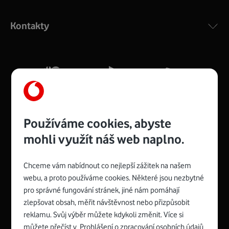
Výkonný bezdrátový modem s Wi-Fi standardem 802.11
ac a pokrytím ve dvou pásmech 2,4 i 5 GHz, který zajistí
Kontakty
silný signál pro celou domácnost. Kompaktní rozměry 21
x 16 x 4 cm, 4 Gigabitové LAN porty a rychlost až 500
Mb/s.
Více o COMPAL CH7465VF
Používáme cookies, abyste
mohli využít náš web naplno.
Chceme vám nabídnout co nejlepší zážitek na našem
Spojte se s Vodafonem
webu, a proto používáme cookies. Některé jsou nezbytné
pro správné fungování stránek, jiné nám pomáhají
Zyxel VMG8623-T50B
:
zlepšovat obsah, měřit návštěvnost nebo přizpůsobit
Rozměry modemu jsou 16 x 22 x 7,5 cm (včetně stojánku)
reklamu. Svůj výběr můžete kdykoli změnit. Více si
a nabízí 4 gigabitové LAN porty a bezdrátové připojení Wi-
můžete přečíst v
Prohlášení o zpracování osobních údajů