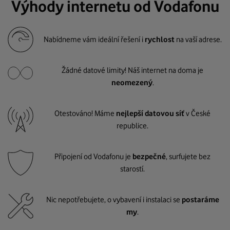
Výhody internetu od Vodafonu
Nabídneme vám ideální řešení i
rychlost
na vaší adrese.
Žádné datové limity! Náš internet na doma je
neomezený
.
Otestováno! Máme
nejlepší datovou síť
v České
republice.
Připojení od Vodafonu je
bezpečné
, surfujete bez
starostí.
Nic nepotřebujete, o vybavení i instalaci se
postaráme
my
.