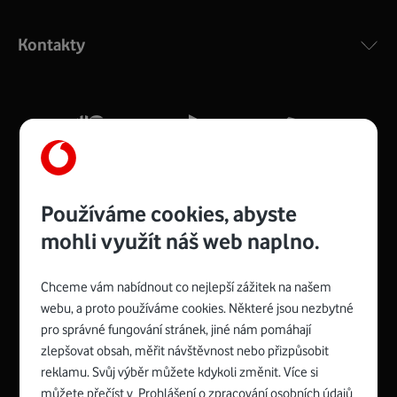
Výkonný bezdrátový modem s Wi-Fi standardem 802.11
ac a pokrytím ve dvou pásmech 2,4 i 5 GHz, který zajistí
Kontakty
silný signál pro celou domácnost. Kompaktní rozměry 21
x 16 x 4 cm, 4 Gigabitové LAN porty a rychlost až 500
Mb/s.
Více o COMPAL CH7465VF
Používáme cookies, abyste
mohli využít náš web naplno.
Chceme vám nabídnout co nejlepší zážitek na našem
Spojte se s Vodafonem
webu, a proto používáme cookies. Některé jsou nezbytné
pro správné fungování stránek, jiné nám pomáhají
Zyxel VMG8623-T50B
:
zlepšovat obsah, měřit návštěvnost nebo přizpůsobit
Rozměry modemu jsou 16 x 22 x 7,5 cm (včetně stojánku)
reklamu. Svůj výběr můžete kdykoli změnit. Více si
a nabízí 4 gigabitové LAN porty a bezdrátové připojení Wi-
můžete přečíst v
Prohlášení o zpracování osobních údajů