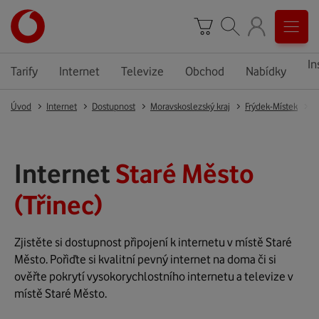
In
Tarify
Internet
Televize
Obchod
Nabídky
Úvod
Internet
Dostupnost
Moravskoslezský kraj
Frýdek-Místek
T
Internet
Staré Město
(Třinec)
Zjistěte si dostupnost připojení k internetu v místě Staré
Město. Pořiďte si kvalitní pevný internet na doma či si
ověřte pokrytí vysokorychlostního internetu a televize v
místě Staré Město.