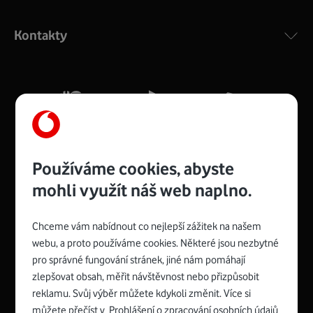
Výkonný bezdrátový modem s Wi-Fi standardem 802.11
ac a pokrytím ve dvou pásmech 2,4 i 5 GHz, který zajistí
Kontakty
silný signál pro celou domácnost. Kompaktní rozměry 21
x 16 x 4 cm, 4 Gigabitové LAN porty a rychlost až 500
Mb/s.
Více o COMPAL CH7465VF
Používáme cookies, abyste
mohli využít náš web naplno.
Chceme vám nabídnout co nejlepší zážitek na našem
Spojte se s Vodafonem
webu, a proto používáme cookies. Některé jsou nezbytné
pro správné fungování stránek, jiné nám pomáhají
Zyxel VMG8623-T50B
:
zlepšovat obsah, měřit návštěvnost nebo přizpůsobit
Rozměry modemu jsou 16 x 22 x 7,5 cm (včetně stojánku)
reklamu. Svůj výběr můžete kdykoli změnit. Více si
a nabízí 4 gigabitové LAN porty a bezdrátové připojení Wi-
můžete přečíst v
Prohlášení o zpracování osobních údajů