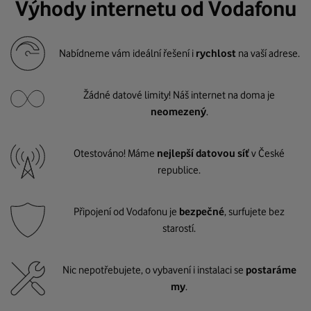
Výhody internetu od Vodafonu
Nabídneme vám ideální řešení i
rychlost
na vaší adrese.
Žádné datové limity! Náš internet na doma je
neomezený
.
Otestováno! Máme
nejlepší datovou síť
v České
republice.
Připojení od Vodafonu je
bezpečné
, surfujete bez
starostí.
Nic nepotřebujete, o vybavení i instalaci se
postaráme
my
.