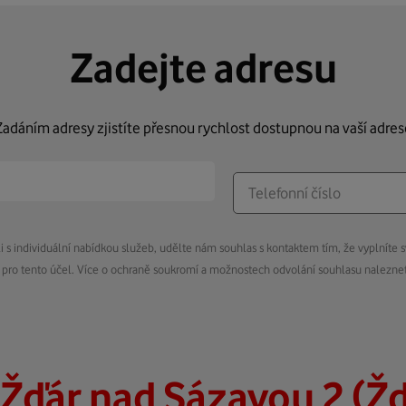
Zadejte adresu
Zadáním adresy zjistíte přesnou rychlost dostupnou na vaší adres
s individuální nabídkou služeb, udělte nám souhlas s kontaktem tím, že vyplníte s
pro tento účel. Více o ochraně soukromí a možnostech odvolání souhlasu nalezn
Žďár nad Sázavou 2 (Ž