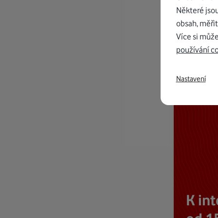
Některé jso
obsah, měřit
Více si může
používání c
Nastavení
K in