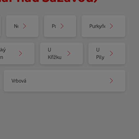
Nová
Polní
Purkyňova
ský
U
U
ýn
Křížku
Pily
Vrbová