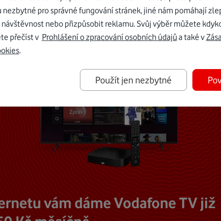
u nezbytné pro správné fungování stránek, jiné nám pomáhají zle
 návštěvnost nebo přizpůsobit reklamu. Svůj výběr můžete kdyko
te přečíst v
Prohlášení o zpracování osobních údajů
a také v
Zás
ookies
.
Použít jen nezbytné
Pov
ternetu vám dáme Vodafone TV již