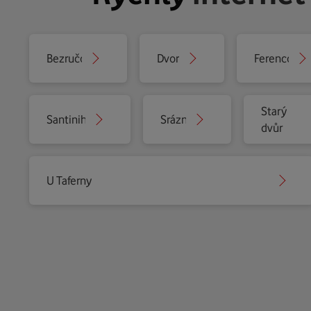
Bezručova
Dvorská
Ferencova
Starý
Santiniho
Srázná
dvůr
U Taferny