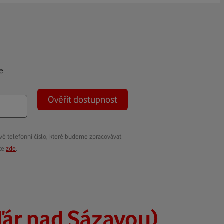
e
Ověřit dostupnost
vé telefonní číslo, které budeme zpracovávat
ete
zde
.
ďár nad Sázavou)