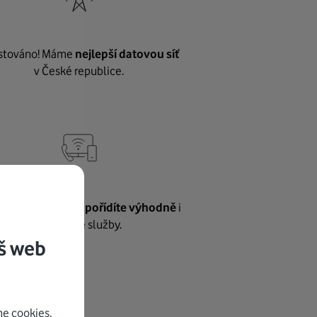
stováno! Máme
nejlepší datovou síť
v České republice.
vnému internetu
pořídíte výhodně
i
další naše služby.
š web
e cookies.