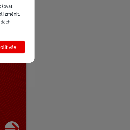
pšovat
li změnit.
adách
olit vše