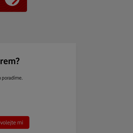
ěrem?
m poradíme.
volejte mi