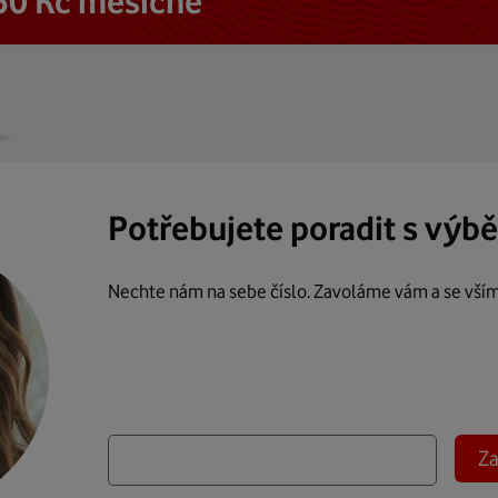
50 Kč měsíčně
Potřebujete poradit s výb
Nechte nám na sebe číslo. Zavoláme vám a se vší
Za