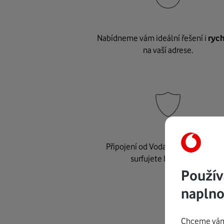
Nabídneme vám ideální řešení i
rych
na vaší adrese.
Připojení od Vodafonu je
bezpeč
surfujete bez starostí.
Použív
naplno
Chceme vám 