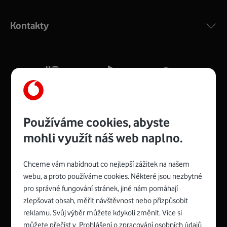
Výkonný bezdrátový modem s Wi-Fi standardem 802.11
ac a pokrytím ve dvou pásmech 2,4 i 5 GHz, který zajistí
Kontakty
silný signál pro celou domácnost. Kompaktní rozměry 21
x 16 x 4 cm, 4 Gigabitové LAN porty a rychlost až 500
Mb/s.
Více o COMPAL CH7465VF
Používáme cookies, abyste
mohli využít náš web naplno.
Chceme vám nabídnout co nejlepší zážitek na našem
Spojte se s Vodafonem
webu, a proto používáme cookies. Některé jsou nezbytné
pro správné fungování stránek, jiné nám pomáhají
Zyxel VMG8623-T50B
:
zlepšovat obsah, měřit návštěvnost nebo přizpůsobit
Rozměry modemu jsou 16 x 22 x 7,5 cm (včetně stojánku)
reklamu. Svůj výběr můžete kdykoli změnit. Více si
a nabízí 4 gigabitové LAN porty a bezdrátové připojení Wi-
můžete přečíst v
Prohlášení o zpracování osobních údajů