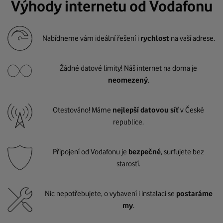
Výhody internetu od Vodafonu
Nabídneme vám ideální řešení i
rychlost
na vaší adrese.
Žádné datové limity! Náš internet na doma je
neomezený
.
Otestováno! Máme
nejlepší datovou síť
v České
republice.
Připojení od Vodafonu je
bezpečné
, surfujete bez
starostí.
Nic nepotřebujete, o vybavení i instalaci se
postaráme
my
.