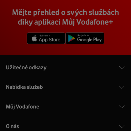
Vodafone Station
:
Cena závisí na rychlosti připojení, která je různá pro
technik, který vám se vším pomůže a poradí.
Na místě se pak o všechno postará zkušený technik s
Mějte přehled o svých službách
Nejvýkonnější prémiový modem od Vodafonu vám přináší
každou adresu. Jakou rychlost a cenu budete mít si
veškerým vybavením, a tak nemusíte vůbec nic řešit.
4 gigabitové LAN porty, dvoupásmová wifi s gigabitovou
můžete zjistit vyhledáním vaší přesné adresy nebo
díky aplikaci Můj Vodafone+
Přimontuje a zprovozní vám vnější i vnitřní zařízení a vše
propustností – 5 GHz a 2.4 GHz a technologii EuroDOCSIS
vybráním konkrétní adresy při procházení těchto stránek.
vám na místě vysvětlí a ukáže.
3.1.
V detailu vaší adresy se poté zobrazí konkrétní nabídka
Více o COMPAL CH7465VF
rychlostí a cen.
Užitečné odkazy
Nabídka služeb
Můj Vodafone
O nás
COMPAL CH7465VF
: