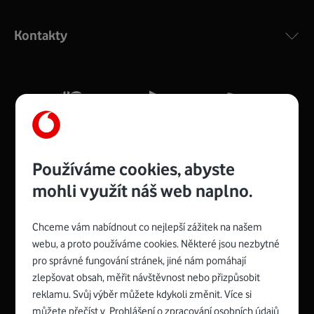
Výkonný bezdrátový modem s Wi-Fi standardem 802.11
ac a pokrytím ve dvou pásmech 2,4 i 5 GHz, který zajistí
Kontakty
silný signál pro celou domácnost. Kompaktní rozměry 21
x 16 x 4 cm, 4 Gigabitové LAN porty a rychlost až 500
Mb/s.
Více o COMPAL CH7465VF
Používáme cookies, abyste
mohli využít náš web naplno.
Chceme vám nabídnout co nejlepší zážitek na našem
Spojte se s Vodafonem
webu, a proto používáme cookies. Některé jsou nezbytné
pro správné fungování stránek, jiné nám pomáhají
Zyxel VMG8623-T50B
:
zlepšovat obsah, měřit návštěvnost nebo přizpůsobit
Rozměry modemu jsou 16 x 22 x 7,5 cm (včetně stojánku)
reklamu. Svůj výběr můžete kdykoli změnit. Více si
a nabízí 4 gigabitové LAN porty a bezdrátové připojení Wi-
můžete přečíst v
Prohlášení o zpracování osobních údajů