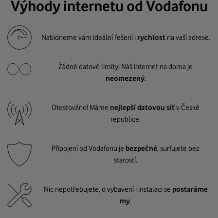
Výhody internetu od Vodafonu
Nabídneme vám ideální řešení i
rychlost
na vaší adrese.
Žádné datové limity! Náš internet na doma je
neomezený
.
Otestováno! Máme
nejlepší datovou síť
v České
republice.
Připojení od Vodafonu je
bezpečné
, surfujete bez
starostí.
Nic nepotřebujete, o vybavení i instalaci se
postaráme
my
.