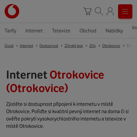
In
Tarify
Internet
Televize
Obchod
Nabídky
Úvod
Internet
Dostupnost
Zlínský kraj
Zlín
Otrokovice
Otrok
Internet
Otrokovice
(Otrokovice)
Zjistěte si dostupnost připojení k internetu v místě
Otrokovice. Pořiďte si kvalitní pevný internet na doma či si
ověřte pokrytí vysokorychlostního internetu a televize v
místě Otrokovice.