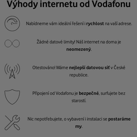
Výhody internetu od Vodafonu
Nabídneme vám ideální řešení i
rychlost
na vaší adrese.
Žádné datové limity! Náš internet na doma je
neomezený
.
Otestováno! Máme
nejlepší datovou síť
v České
republice.
Připojení od Vodafonu je
bezpečné
, surfujete bez
starostí.
Nic nepotřebujete, o vybavení i instalaci se
postaráme
my
.