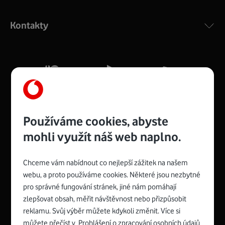
Výkonný bezdrátový modem s Wi-Fi standardem 802.11
ac a pokrytím ve dvou pásmech 2,4 i 5 GHz, který zajistí
Kontakty
silný signál pro celou domácnost. Kompaktní rozměry 21
x 16 x 4 cm, 4 Gigabitové LAN porty a rychlost až 500
Mb/s.
Více o COMPAL CH7465VF
Používáme cookies, abyste
mohli využít náš web naplno.
Chceme vám nabídnout co nejlepší zážitek na našem
Spojte se s Vodafonem
webu, a proto používáme cookies. Některé jsou nezbytné
pro správné fungování stránek, jiné nám pomáhají
Zyxel VMG8623-T50B
:
zlepšovat obsah, měřit návštěvnost nebo přizpůsobit
Rozměry modemu jsou 16 x 22 x 7,5 cm (včetně stojánku)
reklamu. Svůj výběr můžete kdykoli změnit. Více si
a nabízí 4 gigabitové LAN porty a bezdrátové připojení Wi-
můžete přečíst v
Prohlášení o zpracování osobních údajů