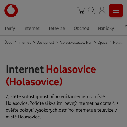
In
Tarify
Internet
Televize
Obchod
Nabídky
Úvod
Internet
Dostupnost
Moravskoslezský kraj
Opava
Holasovi
Internet
Holasovice
(Holasovice)
Zjistěte si dostupnost připojení k internetu v místě
Holasovice. Pořiďte si kvalitní pevný internet na doma či si
ověřte pokrytí vysokorychlostního internetu a televize v
místě Holasovice.