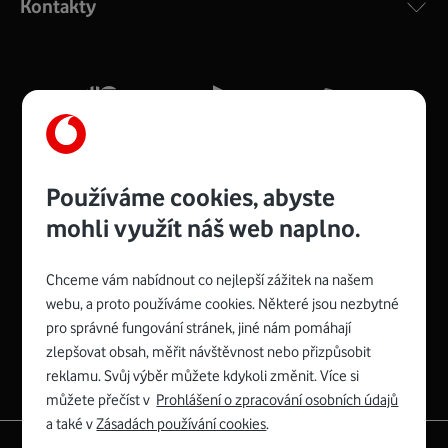
Kontakty
silný signál pro celou domácnost. Kompaktní rozměry 21
x 16 x 4 cm, 4 Gigabitové LAN porty a rychlost až 500
Mb/s.
Více o COMPAL CH7465VF
Používáme cookies, abyste
mohli využít náš web naplno.
Chceme vám nabídnout co nejlepší zážitek na našem
Spojte se s Vodafonem
webu, a proto používáme cookies. Některé jsou nezbytné
pro správné fungování stránek, jiné nám pomáhají
Zyxel VMG8623-T50B
:
zlepšovat obsah, měřit návštěvnost nebo přizpůsobit
Rozměry modemu jsou 16 x 22 x 7,5 cm (včetně stojánku)
reklamu. Svůj výběr můžete kdykoli změnit. Více si
a nabízí 4 gigabitové LAN porty a bezdrátové připojení Wi-
můžete přečíst v
Prohlášení o zpracování osobních údajů
Fi ve verzích 802.11 b/g/n/ac pro frekvenci 2,4 GHz a
a také v
Zásadách používání cookies
.
802.11 a/b/g/n/ac pro frekvenci 5 GHz s rychlostí až 866