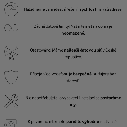
Nabídneme vám ideální řešení i
rychlost
na vaší adrese.
Žádné datové limity! Náš internet na doma je
neomezený
.
Otestováno! Máme
nejlepší datovou síť
v České
republice.
Připojení od Vodafonu je
bezpečné
, surfujete bez
starostí.
Nic nepotřebujete, o vybavení i instalaci se
postaráme
my
.
K pevnému internetu
pořídíte výhodně
i další naše