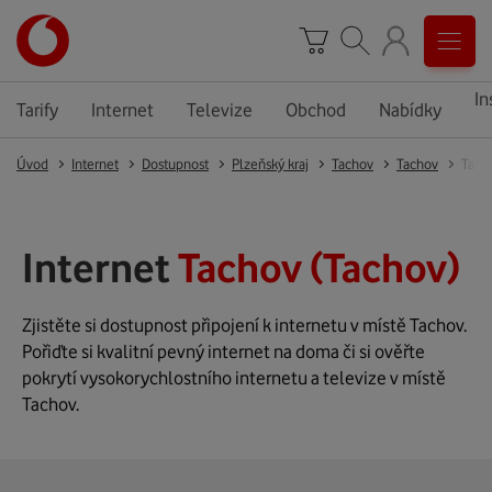
In
Tarify
Internet
Televize
Obchod
Nabídky
Úvod
Internet
Dostupnost
Plzeňský kraj
Tachov
Tachov
Tach
Internet
Tachov (Tachov)
Zjistěte si dostupnost připojení k internetu v místě Tachov.
Pořiďte si kvalitní pevný internet na doma či si ověřte
pokrytí vysokorychlostního internetu a televize v místě
Tachov.