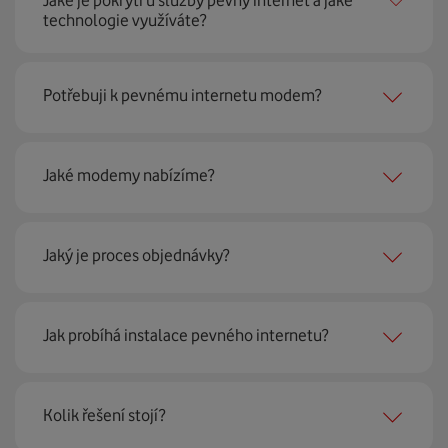
technologie využíváte?
Pevný internet můžeme nabídnout
99 % českých
Potřebuji k pevnému internetu modem?
domácností
prostřednictvím několika technologií jako
jsou 4G LTE, xDSL nebo optické sítě. Díky tomu umíme
najít nejoptimálnější řešení na vaší adrese.
Ano, potřebujete. Rádi vám ho poskytneme na splátky. U
Jaké modemy nabízíme?
modemu od Vodafonu navíc garantujeme plnou
technickou podporu.
Jaký je proces objednávky?
Můžete samozřejmě využít i svůj stávající modem, pokud
splňuje minimální technické parametry na připojení. Se
vším vám rádi poradí naši proškolení prodejci na lince
Krok jedna je určitě ověření možností na vaší adrese.
nebo v prodejnách Vodafonu.
Jak probíhá instalace pevného internetu?
Každá lokalita nabízí jinou rychlost i technologii, a tak
hned uvidíte, z čeho můžete vybírat.
Instalace u vás doma proběhne samozřejmě po předchozí
Kolik řešení stojí?
Krok dvě – zavoláme si. Necháte nám na sebe číslo a my
telefonické domluvě v termínu, který se vám hodí. Ozve
se co nejdřív ozveme. Musíme totiž domluvit instalaci