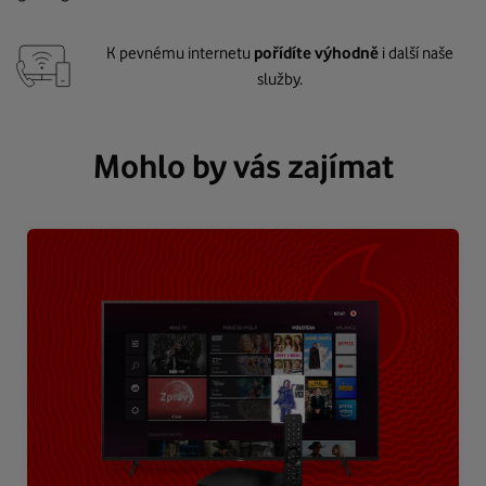
K pevnému internetu
pořídíte výhodně
i další naše
služby.
Mohlo by vás zajímat