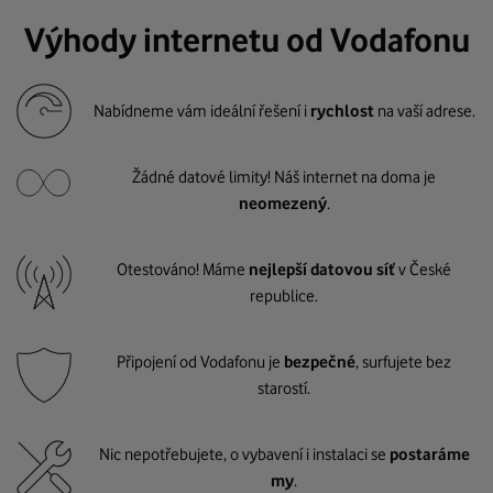
Výhody internetu od Vodafonu
Nabídneme vám ideální řešení i
rychlost
na vaší adrese.
Žádné datové limity! Náš internet na doma je
neomezený
.
Otestováno! Máme
nejlepší datovou síť
v České
republice.
Připojení od Vodafonu je
bezpečné
, surfujete bez
starostí.
Nic nepotřebujete, o vybavení i instalaci se
postaráme
my
.