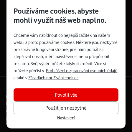
Používáme cookies, abyste
mohli využít náš web naplno.
Chceme vám nabídnout co nejlepší zážitek na našem
Spojte se s Vodafonem
webu, a proto používáme cookies. Některé jsou nezbytné
pro správné fungování stránek, jiné nám pomáhají
Zyxel VMG8623-T50B
:
zlepšovat obsah, měřit návštěvnost nebo přizpůsobit
Rozměry modemu jsou 16 x 22 x 7,5 cm (včetně stojánku)
reklamu. Svůj výběr můžete kdykoli změnit. Více si
a nabízí 4 gigabitové LAN porty a bezdrátové připojení Wi-
můžete přečíst v
Prohlášení o zpracování osobních údajů
Fi ve verzích 802.11 b/g/n/ac pro frekvenci 2,4 GHz a
a také v
Zásadách používání cookies
.
802.11 a/b/g/n/ac pro frekvenci 5 GHz s rychlostí až 866
|
English
Mapa webu
Mb/s.
Povolit vše
Právní­ podmí­nky
Ochrana soukromí­
Více o Zyxel VMG8623-T50B
Digitální odpovědnost
Cookies
Dokumenty
Použít jen nezbytné
Ceník
Nastavení
Copyright © 2026 Vodafone Czech Republic a.s.