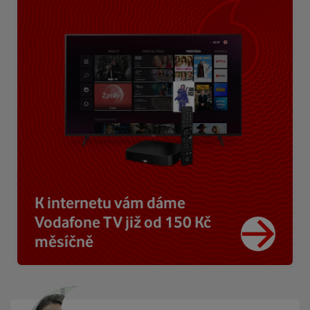
K internetu vám dáme
Vodafone TV již od 150 Kč
měsíčně