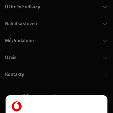
Užitečné odkazy
Nabídka služeb
Můj Vodafone
O nás
COMPAL CH7465VF
:
Výkonný bezdrátový modem s Wi-Fi standardem 802.11
ac a pokrytím ve dvou pásmech 2,4 i 5 GHz, který zajistí
Kontakty
silný signál pro celou domácnost. Kompaktní rozměry 21
x 16 x 4 cm, 4 Gigabitové LAN porty a rychlost až 500
Mb/s.
Více o COMPAL CH7465VF