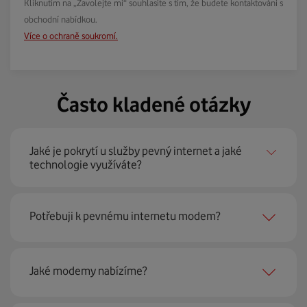
Kliknutím na „Zavolejte mi“ souhlasíte s tím, že budete kontaktováni s
obchodní nabídkou.
Více o ochraně soukromí.
Často kladené otázky
Jaké je pokrytí u služby pevný internet a jaké
technologie využíváte?
Pevný internet můžeme nabídnout
99 % českých
Potřebuji k pevnému internetu modem?
domácností
prostřednictvím několika technologií jako
jsou 4G LTE, xDSL nebo optické sítě. Díky tomu umíme
najít nejoptimálnější řešení na vaší adrese.
Ano, potřebujete. Rádi vám ho poskytneme na splátky. U
Jaké modemy nabízíme?
modemu od Vodafonu navíc garantujeme plnou
technickou podporu.