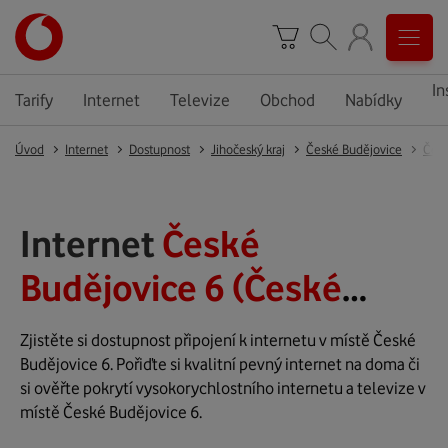
In
Tarify
Internet
Televize
Obchod
Nabídky
Úvod
Internet
Dostupnost
Jihočeský kraj
České Budějovice
Česk
Internet
České
Budějovice 6 (České
Budějovice)
Zjistěte si dostupnost připojení k internetu v místě České
Budějovice 6. Pořiďte si kvalitní pevný internet na doma či
si ověřte pokrytí vysokorychlostního internetu a televize v
místě České Budějovice 6.