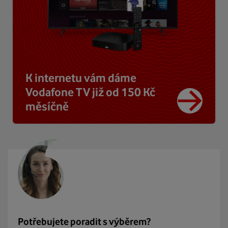
K internetu vám dáme
Vodafone TV již od 150 Kč
měsíčně
Potřebujete poradit s výběrem?