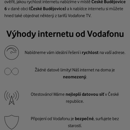
ověřit, jakou rychlost internetu nabízíme v místě
České Budějovice
6
v dané obci
(České Budějovice)
a k nabídce internetu si můžete
hned také objednat některý z tarifů Vodafone TV.
Výhody internetu od Vodafonu
Nabídneme vám ideální řešení i
rychlost
na vaší adrese.
Žádné datové limity! Náš internet na doma je
neomezený
.
Otestováno! Máme
nejlepší datovou síť
v České
republice.
Připojení od Vodafonu je
bezpečné
, surfujete bez
starostí.