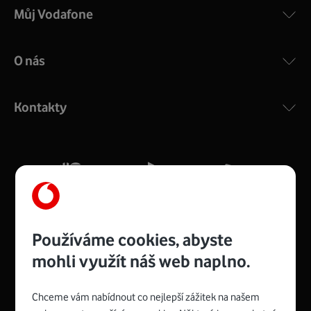
Můj Vodafone
O nás
COMPAL CH7465VF
:
Výkonný bezdrátový modem s Wi-Fi standardem 802.11
ac a pokrytím ve dvou pásmech 2,4 i 5 GHz, který zajistí
Kontakty
silný signál pro celou domácnost. Kompaktní rozměry 21
x 16 x 4 cm, 4 Gigabitové LAN porty a rychlost až 500
Mb/s.
Více o COMPAL CH7465VF
Používáme cookies, abyste
mohli využít náš web naplno.
Chceme vám nabídnout co nejlepší zážitek na našem