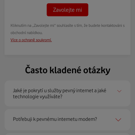
Zavolejte mi
Kliknutím na „Zavolejte mi“ souhlasíte s tím, že budete kontaktováni s
obchodní nabídkou.
Více o ochraně soukromí.
Často kladené otázky
Jaké je pokrytí u služby pevný internet a jaké
technologie využíváte?
Pevný internet můžeme nabídnout
99 % českých
Potřebuji k pevnému internetu modem?
domácností
prostřednictvím několika technologií jako
jsou 4G LTE, xDSL nebo optické sítě. Díky tomu umíme