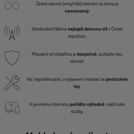
Žádné datové limity! Náš internet na doma je
neomezený
.
Otestováno! Máme
nejlepší datovou síť
v České
republice.
Připojení od Vodafonu je
bezpečné
, surfujete bez
starostí.
Nic nepotřebujete, o vybavení i instalaci se
postaráme
my
.
K pevnému internetu
pořídíte výhodně
i další naše
služby.