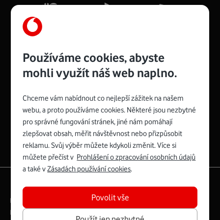
Více o COMPAL CH7465VF
Používáme cookies, abyste
mohli využít náš web naplno.
Chceme vám nabídnout co nejlepší zážitek na našem
Spojte se s Vodafonem
webu, a proto používáme cookies. Některé jsou nezbytné
pro správné fungování stránek, jiné nám pomáhají
Zyxel VMG8623-T50B
:
zlepšovat obsah, měřit návštěvnost nebo přizpůsobit
Rozměry modemu jsou 16 x 22 x 7,5 cm (včetně stojánku)
reklamu. Svůj výběr můžete kdykoli změnit. Více si
a nabízí 4 gigabitové LAN porty a bezdrátové připojení Wi-
můžete přečíst v
Prohlášení o zpracování osobních údajů
Fi ve verzích 802.11 b/g/n/ac pro frekvenci 2,4 GHz a
a také v
Zásadách používání cookies
.
802.11 a/b/g/n/ac pro frekvenci 5 GHz s rychlostí až 866
|
English
Mapa webu
Mb/s.
Povolit vše
Právní­ podmí­nky
Ochrana soukromí­
Více o Zyxel VMG8623-T50B
Digitální odpovědnost
Cookies
Dokumenty
Použít jen nezbytné