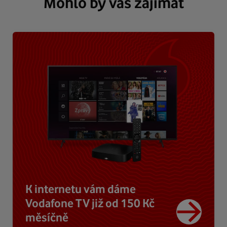
Mohlo by vás zajímat
K internetu vám dáme
Vodafone TV již od 150 Kč
měsíčně