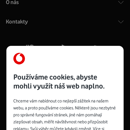
O nás
COMPAL CH7465VF
:
Výkonný bezdrátový modem s Wi-Fi standardem 802.11
ac a pokrytím ve dvou pásmech 2,4 i 5 GHz, který zajistí
Kontakty
silný signál pro celou domácnost. Kompaktní rozměry 21
x 16 x 4 cm, 4 Gigabitové LAN porty a rychlost až 500
Mb/s.
Více o COMPAL CH7465VF
Používáme cookies, abyste
mohli využít náš web naplno.
Chceme vám nabídnout co nejlepší zážitek na našem
Spojte se s Vodafonem
webu, a proto používáme cookies. Některé jsou nezbytné
pro správné fungování stránek, jiné nám pomáhají
Zyxel VMG8623-T50B
:
zlepšovat obsah, měřit návštěvnost nebo přizpůsobit
Rozměry modemu jsou 16 x 22 x 7,5 cm (včetně stojánku)
reklamu. Svůj výběr můžete kdykoli změnit. Více si