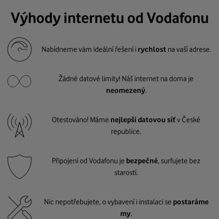
Výhody internetu od Vodafonu
Nabídneme vám ideální řešení i
rychlost
na vaší adrese.
Žádné datové limity! Náš internet na doma je
neomezený
.
Otestováno! Máme
nejlepší datovou síť
v České
republice.
Připojení od Vodafonu je
bezpečné
, surfujete bez
starostí.
Nic nepotřebujete, o vybavení i instalaci se
postaráme
my
.