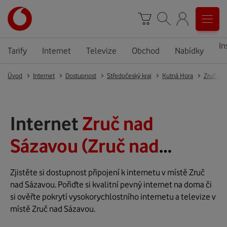
In
Tarify
Internet
Televize
Obchod
Nabídky
Úvod
Internet
Dostupnost
Středočeský kraj
Kutná Hora
Zruč na
Internet
Zruč nad
Sázavou (Zruč nad
Sázavou)
Zjistěte si dostupnost připojení k internetu v místě Zruč
nad Sázavou. Pořiďte si kvalitní pevný internet na doma či
si ověřte pokrytí vysokorychlostního internetu a televize v
místě Zruč nad Sázavou.