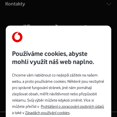
Kontakty
silný signál pro celou domácnost. Kompaktní rozměry 21
x 16 x 4 cm, 4 Gigabitové LAN porty a rychlost až 500
Mb/s.
Více o COMPAL CH7465VF
Používáme cookies, abyste
mohli využít náš web naplno.
Chceme vám nabídnout co nejlepší zážitek na našem
Spojte se s Vodafonem
webu, a proto používáme cookies. Některé jsou nezbytné
pro správné fungování stránek, jiné nám pomáhají
Zyxel VMG8623-T50B
:
zlepšovat obsah, měřit návštěvnost nebo přizpůsobit
Rozměry modemu jsou 16 x 22 x 7,5 cm (včetně stojánku)
reklamu. Svůj výběr můžete kdykoli změnit. Více si
a nabízí 4 gigabitové LAN porty a bezdrátové připojení Wi-
můžete přečíst v
Prohlášení o zpracování osobních údajů
Fi ve verzích 802.11 b/g/n/ac pro frekvenci 2,4 GHz a
a také v
Zásadách používání cookies
.