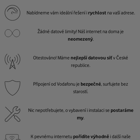
Nabídneme vám ideální řešení i
rychlost
na vaší adrese.
Žádné datové limity! Náš internet na doma je
neomezený
.
Otestováno! Máme
nejlepší datovou síť
v České
republice.
Připojení od Vodafonu je
bezpečné
, surfujete bez
starostí.
Nic nepotřebujete, o vybavení i instalaci se
postaráme
my
.
K pevnému internetu
pořídíte výhodně
i další naše