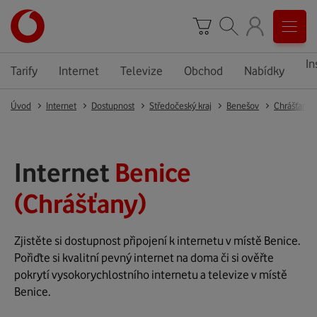
In
Tarify
Internet
Televize
Obchod
Nabídky
Úvod
Internet
Dostupnost
Středočeský kraj
Benešov
Chrášťany
Internet
Benice
(Chrášťany)
Zjistěte si dostupnost připojení k internetu v místě Benice.
Pořiďte si kvalitní pevný internet na doma či si ověřte
pokrytí vysokorychlostního internetu a televize v místě
Benice.