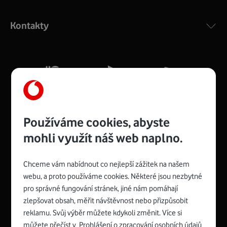
Výkonný bezdrátový modem s Wi-Fi standardem 802.11
ac a pokrytím ve dvou pásmech 2,4 i 5 GHz, který zajistí
Kontakty
silný signál pro celou domácnost. Kompaktní rozměry 21
x 16 x 4 cm, 4 Gigabitové LAN porty a rychlost až 500
Mb/s.
Více o COMPAL CH7465VF
Používáme cookies, abyste
mohli využít náš web naplno.
Chceme vám nabídnout co nejlepší zážitek na našem
Spojte se s Vodafonem
webu, a proto používáme cookies. Některé jsou nezbytné
pro správné fungování stránek, jiné nám pomáhají
Zyxel VMG8623-T50B
:
zlepšovat obsah, měřit návštěvnost nebo přizpůsobit
Rozměry modemu jsou 16 x 22 x 7,5 cm (včetně stojánku)
reklamu. Svůj výběr můžete kdykoli změnit. Více si
a nabízí 4 gigabitové LAN porty a bezdrátové připojení Wi-
můžete přečíst v
Prohlášení o zpracování osobních údajů