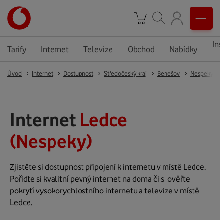
In
Tarify
Internet
Televize
Obchod
Nabídky
Úvod
Internet
Dostupnost
Středočeský kraj
Benešov
Nespeky
Internet
Ledce
(Nespeky)
Zjistěte si dostupnost připojení k internetu v místě Ledce.
Pořiďte si kvalitní pevný internet na doma či si ověřte
pokrytí vysokorychlostního internetu a televize v místě
Ledce.