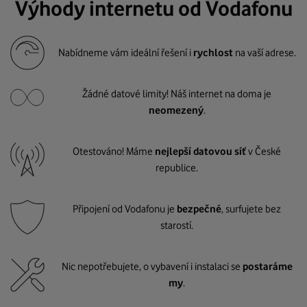
Výhody internetu od Vodafonu
Nabídneme vám ideální řešení i
rychlost
na vaší adrese.
Žádné datové limity! Náš internet na doma je
neomezený
.
Otestováno! Máme
nejlepší datovou síť
v České
republice.
Připojení od Vodafonu je
bezpečné
, surfujete bez
starostí.
Nic nepotřebujete, o vybavení i instalaci se
postaráme
my
.